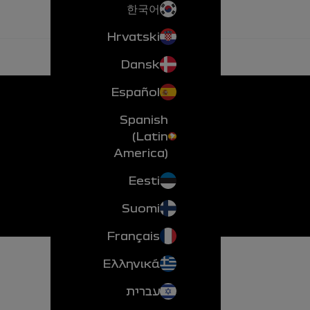
한국어
Hrvatski
Dansk
Español
Spanish
(Latin
America)
Eesti
Suomi
Français
Ελληνικά
עברית