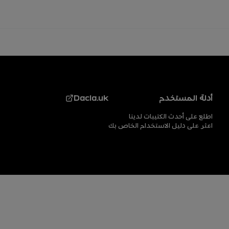
التذييل
أدلة المستخدم
Dacia.uk
اطلع على أحدث الكتيبات لدينا
اعثر على دليل الاستخدام الخاص بك
التذييل (الأسفل)