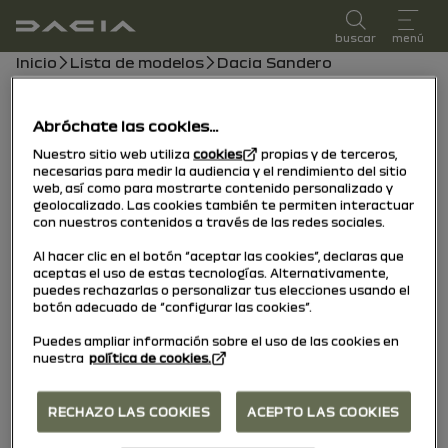
Manual de usuario
buscar
menú
Ruta de navegación
Inicio
Lista de modelos
Dacia Sandero
Dacia Sandero
Abróchate las cookies...
15/10/2025
a hoy
Nuestro sitio web utiliza
cookies
propias y de terceros,
necesarias para medir la audiencia y el rendimiento del sitio
web, así como para mostrarte contenido personalizado y
geolocalizado. Las cookies también te permiten interactuar
Explorar
Manual
testigos
Guía en PDF
Buscar
con nuestros contenidos a través de las redes sociales.
Al hacer clic en el botón “aceptar las cookies”, declaras que
aceptas el uso de estas tecnologías. Alternativamente,
Buscar
puedes rechazarlas o personalizar tus elecciones usando el
botón adecuado de “configurar las cookies”.
Puedes ampliar información sobre el uso de las cookies en
nuestra
política de cookies.
Sin resultados
RECHAZO LAS COOKIES
ACEPTO LAS COOKIES
Le invitamos a modificar sus criterios de búsqueda.