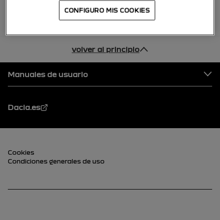
CONFIGURO MIS COOKIES
volver al principio
Pie de página
Manuales de usuario
Dacia.es
Pie de página (inferior)
Cookies
Condiciones generales de uso