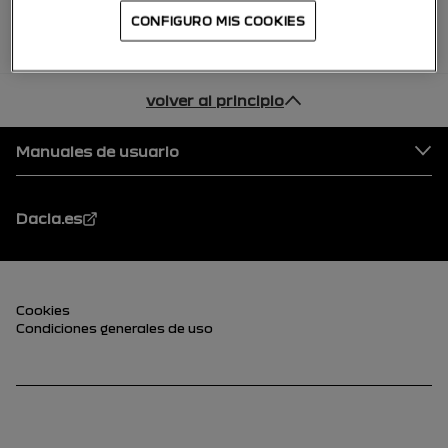
CONFIGURO MIS COOKIES
volver al principio
Pie de página
Manuales de usuario
Dacia.es
Pie de página (inferior)
Cookies
Condiciones generales de uso