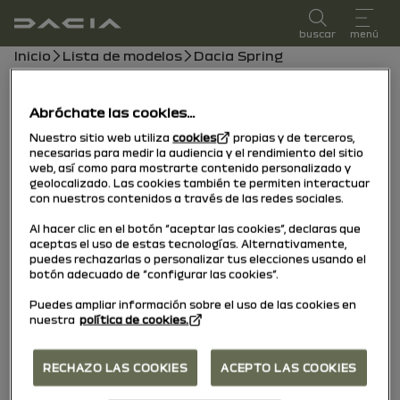
Manual de usuario
buscar
menú
Ruta de navegación
Inicio
Lista de modelos
Dacia Spring
Dacia Spring
Abróchate las cookies...
30/01/2026
a hoy
Nuestro sitio web utiliza
cookies
propias y de terceros,
necesarias para medir la audiencia y el rendimiento del sitio
web, así como para mostrarte contenido personalizado y
geolocalizado. Las cookies también te permiten interactuar
Explorar
Manual
testigos
Guía en PDF
Buscar
con nuestros contenidos a través de las redes sociales.
Al hacer clic en el botón “aceptar las cookies”, declaras que
aceptas el uso de estas tecnologías. Alternativamente,
Buscar
puedes rechazarlas o personalizar tus elecciones usando el
botón adecuado de “configurar las cookies”.
Puedes ampliar información sobre el uso de las cookies en
nuestra
política de cookies.
Sin resultados
RECHAZO LAS COOKIES
ACEPTO LAS COOKIES
Le invitamos a modificar sus criterios de búsqueda.