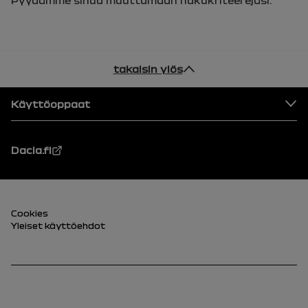
takaisin ylös
Alatunniste
Käyttöoppaat
Dacia.fi
alatunniste (alhaalla)
Cookies
Yleiset käyttöehdot