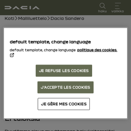
käyttöopas
haku
valikko
Leipäpolku
Koti
Malliluettelo
Dacia Sandero
Dacia Sandero
default template, change language
15/10/2025
säätämiseen tänään
default template, change language
politique des cookies.
Tutki
Käsikirja
Varoitusvalot
pdf-opas
Hae
JE REFUSE LES COOKIES
Haku
J'ACCEPTE LES COOKIES
JE GÈRE MES COOKIES
Ei tuloksia
Pyydämme sinua muuttamaan hakukriteerejäsi.