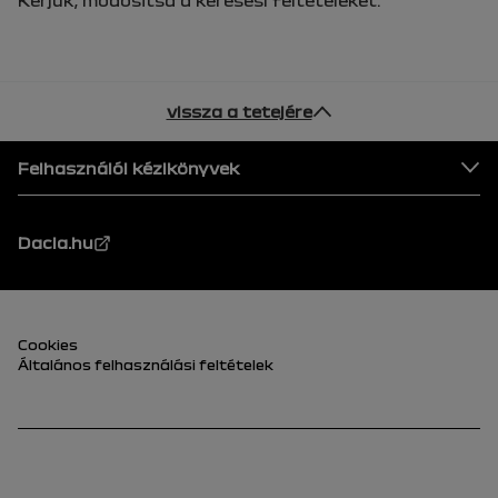
vissza a tetejére
Lábléc
Felhasználói kézikönyvek
Dacia.hu
lábléc (alsó)
Cookies
Általános felhasználási feltételek