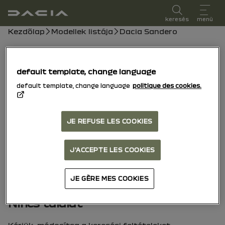
felhasználói kézikönyv
keresés
menü
Morzsa
Kezdőlap
Modellek listája
Dacia Sandero
Dacia Sandero
default template, change language
15/10/2025
hozzá ma
default template, change language
politique des cookies.
Fedezze fel
Kézikönyv
Figyelmeztető lámpák
pdf kalauz
Keresés
JE REFUSE LES COOKIES
Keresés
J'ACCEPTE LES COOKIES
JE GÈRE MES COOKIES
Nincs találat
Kérjük, módosítsa a keresési feltételeket.