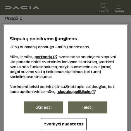
vartotojo vadovas
ieškoti
meniu
Naršymo kelias
Pradžia
Dacia Sandero
Slapukų palaikymo įjungimas...
15/10/2025
į šiandien
Jūsų duomenų apsauga – mūsų prioritetas.
Mūsų ir mūsų
partnerių
svetainėse naudojami slapukai.
Jie padeda rinkti svetainės lankymo statistiką, įvertinti
Naršyti
Instrukcijų knyga
Įspėjimo šviesos
pdf vadovas
Paieška
svetainės funkcionalumą, rodyti suasmenintus ir (arba)
pagal buvimo vietą teikiamus skelbimus bei turinį
socialiniuose tinkluose.
Ieškoti
Norėdami keisti parinktis ir sužinoti apie tai daugiau, bet
kada apsilankykite mūsų
slapukų politikoje.
atmesti
leisti
Nėra rezultatų
tvarkyti nuostatas
Prašome pakeisti savo paieškos kriterijus.