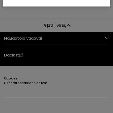
grįžti į viršų
Puslapio apačia
Naudotojo vadovai
Dacia.lt
Papė (apačia)
Cookies
General conditions of use