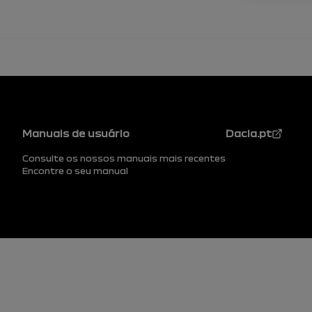
Rodapé
Manuais de usuário
Dacia.pt
Consulte os nossos manuais mais recentes
Encontre o seu manual
Rodapé (inferior)