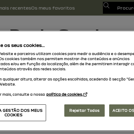
Busca
mais recentes
Os meus favoritos
Dacia Sandero
ne os seus cookies…
15/10/2025
para hoje
ebsite e parceiros utilizam cookies para medir a audiência e o desem
Os cookies também nos permitem mostrar-lhe conteúdos e anúncios
orar
Manual
Luzes de advertência
Guia em PDF
Pesq
zados e/ou em função da localização, além de lhe permitirem interagir 
nteúdos através das redes sociais.
 qualquer altura, alterar as opções escolhidas, acedendo à secção "Ger
Website.
r mais, consulte a nossa
política de cookies.
A GESTÃO DOS MEUS
Rejeitar Todos
ACEITO O
COOKIES
sa.