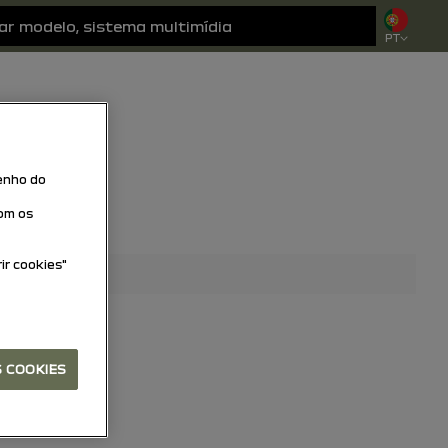
PT
penho do
uisar
com os
ir cookies"
S COOKIES