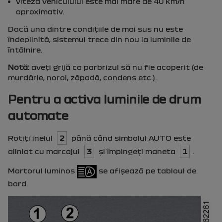
viteza vehiculului este mai mare de 40 km/h
aproximativ.
Dacă una dintre condiţiile de mai sus nu este
îndeplinită, sistemul trece din nou la luminile de
întâlnire.
Notă:
aveţi grijă ca parbrizul să nu fie acoperit (de
murdărie, noroi, zăpadă, condens etc.).
Pentru a activa luminile de drum
automate
Rotiţi inelul
2
până când simbolul
AUTO
este
aliniat cu marcajul
3
şi împingeţi maneta
1
.
Martorul luminos
se afişează pe tabloul de
bord.