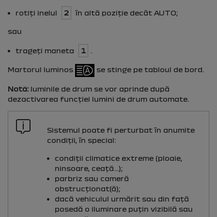
rotiţi inelul
2
în altă poziţie decât
AUTO
;
sau
trageţi maneta
1
.
Martorul luminos
se stinge pe tabloul de bord.
Notă:
luminile de drum se vor aprinde după
dezactivarea funcţiei lumini de drum automate.
Sistemul poate fi perturbat în anumite
condiţii, în special:
condiţii climatice extreme (ploaie,
ninsoare, ceaţă…);
parbriz sau cameră
obstrucţionat(ă);
dacă vehiculul urmărit sau din faţă
posedă o iluminare puţin vizibilă sau