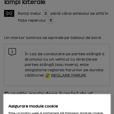
lămpi laterale
Rotiţi inelul
2
până când simbolul se află în
faţa reperului
3
.
Un martor luminos se aprinde pe tabloul de bord.
În caz de conducere pe partea stângă a
drumului cu un vehicul cu direcţie pe
partea stângă (sau invers), este
obligatorie reglarea farurilor pe durata
călătoriei
REGLARE FARURI
.
Funcţie aprindere lumini de zi
Asigurare module cookie
Site-ul nostru web și partenerii săi folosesc module cookie