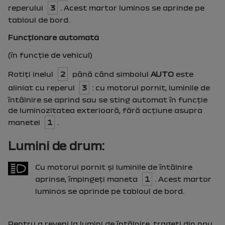
reperului
3
. Acest martor luminos se aprinde pe
tabloul de bord.
Funcţionare automată
(în funcţie de vehicul)
Rotiţi inelul
2
până când simbolul
AUTO
este
aliniat cu reperul
3
: cu motorul pornit, luminile de
întâlnire se aprind sau se sting automat în funcţie
de luminozitatea exterioară, fără acţiune asupra
manetei
1
.
Lumini de drum:
Cu motorul pornit şi luminile de întâlnire
aprinse, împingeţi maneta
1
. Acest martor
luminos se aprinde pe tabloul de bord.
Pentru a reveni la lumini de întâlnire, trageţi din nou