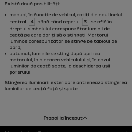
Există două posibilităţi:
manual, în funcţie de vehicul, rotiţi din noul inelul
central
4
până când reperul
3
se află în
dreptul simbolului corespunzător luminii de
ceaţă pe care doriţi să o stingeţi. Martorul
luminos corespunzător se stinge pe tabloul de
bord;
automat, luminile se sting după oprirea
motorului, la blocarea vehiculului şi, în cazul
luminilor de ceaţă spate, la deschiderea uşii
şoferului.
Stingerea iluminării exterioare antrenează stingerea
luminilor de ceaţă faţă şi spate.
înapoi la început
Subsol