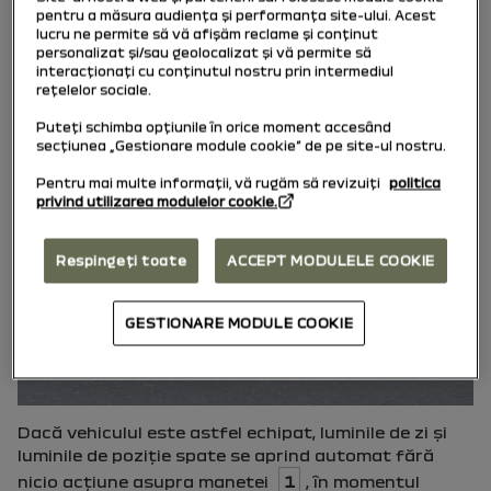
pentru a măsura audiența și performanța site-ului. Acest
lucru ne permite să vă afișăm reclame și conținut
personalizat și/sau geolocalizat și vă permite să
interacționați cu conținutul nostru prin intermediul
rețelelor sociale.
Puteți schimba opțiunile în orice moment accesând
secțiunea „Gestionare module cookie” de pe site-ul nostru.
Pentru mai multe informații, vă rugăm să revizuiți
politica
privind utilizarea modulelor cookie.
Respingeți toate
ACCEPT MODULELE COOKIE
GESTIONARE MODULE COOKIE
Dacă vehiculul este astfel echipat, luminile de zi şi
luminile de poziţie spate se aprind automat fără
nicio acţiune asupra manetei
1
, în momentul