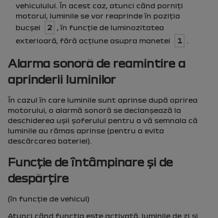
vehiculului. În acest caz, atunci când porniţi
motorul, luminile se vor reaprinde în poziţia
bucşei
2
, în funcţie de luminozitatea
exterioară, fără acţiune asupra manetei
1
.
Alarma sonoră de reamintire a
aprinderii luminilor
În cazul în care luminile sunt aprinse după oprirea
motorului, o alarmă sonoră se declanşează la
deschiderea uşii şoferului pentru a vă semnala că
luminile au rămas aprinse (pentru a evita
descărcarea bateriei).
Funcţie de întâmpinare şi de
despărţire
(în funcţie de vehicul)
Atunci când funcţia este activată, luminile de zi şi