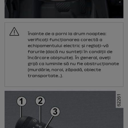
Înainte de a porni la drum noaptea:
verificaţi funcţionarea corectă a
echipamentului electric şi reglaţi-vă
farurile (dacă nu sunteţi în condiţii de
încărcare obişnuite). În general, aveţi
grijă ca luminile să nu fie obstrucţionate
(murdărie, noroi, zăpadă, obiecte
transportate...).