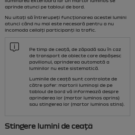
iluminarea exterioară iar un martor luminos se
aprinde atunci pe tabloul de bord.
Nu uitaţi să întrerupeţi funcţionarea acestei lumini
atunci când nu mai este necesară pentru a nu
incomoda ceilalţi participanţi la trafic.
Pe timp de ceaţă, de zăpadă sau în caz
de transport de obiecte care depăşesc
pavilionul, aprinderea automată a
luminilor nu este sistematică.
Luminile de ceaţă sunt controlate de
către şofer: martorii luminoşi de pe
tabloul de bord vă informează despre
aprinderea lor (martor luminos aprins)
sau stingerea lor (martor luminos stins).
Stingere lumini de ceaţă