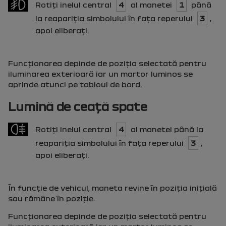
Rotiţi inelul central
4
al manetei
1
până
la reapariţia simbolului în faţa reperului
3
,
apoi eliberaţi.
Funcţionarea depinde de poziţia selectată pentru
iluminarea exterioară iar un martor luminos se
aprinde atunci pe tabloul de bord.
Lumină de ceaţă spate
Rotiţi inelul central
4
al manetei până la
reapariţia simbolului în faţa reperului
3
,
apoi eliberaţi.
În funcţie de vehicul, maneta revine în poziţia iniţială
sau rămâne în poziţie.
Funcţionarea depinde de poziţia selectată pentru