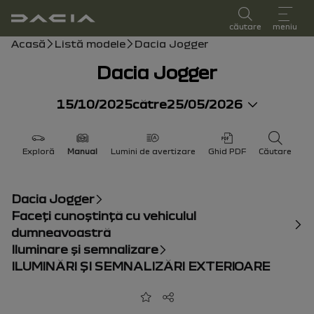
manual de utilizare
căutare
meniu
Cale de navigare
Acasă
Listă modele
Dacia Jogger
Dacia Jogger
15/10/2025
către
25/05/2026
Exploră
Manual
Lumini de avertizare
Ghid PDF
Căutare
Dacia Jogger
Faceţi cunoştinţă cu vehiculul
dumneavoastră
Iluminare şi semnalizare
ILUMINĂRI ŞI SEMNALIZĂRI EXTERIOARE
Adaugă la favorite
Partajează