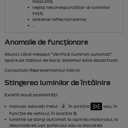
mascată;
reglaj necorespunzător al luminilor
faţă;
sisteme reflectorizante;
...
Anomalie de funcţionare
Atunci când mesajul "
Verifică iluminat automat
"
apare pe tabloul de bord, sistemul este dezactivat.
Consultaţi Reprezentantul mărcii.
Stingerea luminilor de întâlnire
Există două posibilităţi:
manual, aduceţi inelul
2
în poziţia
sau, în
funcţie de vehicul, în poziţia
0
;
luminile se sting automat la oprirea motorului, la
deschiderea uşii şoferului sau la blocarea