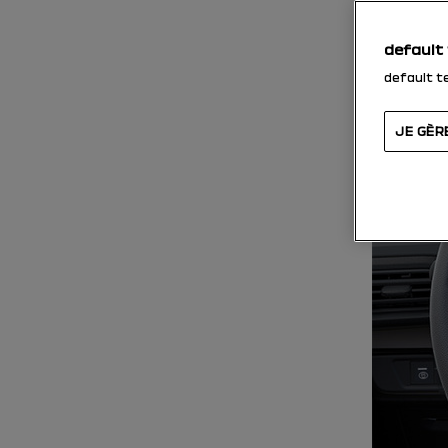
default
default t
JE GÈR