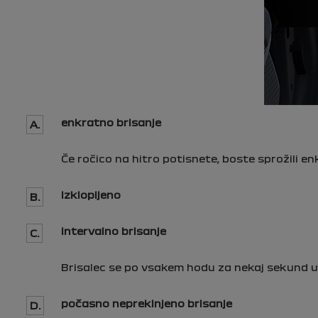
enkratno brisanje
A.
Če ročico na hitro potisnete, boste sprožili e
izklopljeno
B.
intervalno brisanje
C.
Brisalec se po vsakem hodu za nekaj sekund u
počasno neprekinjeno brisanje
D.