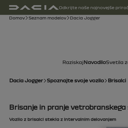
Glavna navigacija
Odkrijte naše najnovejše priro
uporabniški priročnik
Drobtina
Domov
Seznam modelov
Dacia Jogger
Raziskaj
Navodilo
Svetila 
Dacia Jogger
Spoznajte svoje vozilo
Brisalci
Brisanje in pranje vetrobranskega
Vozilo z brisalci stekla z intervalnim delovanjem