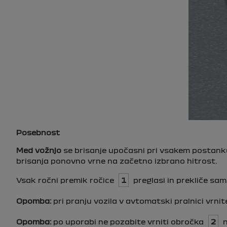
Posebnost
Med vožnjo
se brisanje upočasni pri vsakem postanku.
brisanja ponovno vrne na začetno izbrano hitrost.
Vsak ročni premik ročice
1
preglasi in prekliče sa
Opomba:
pri pranju vozila v avtomatski pralnici vrni
Opomba:
po uporabi ne pozabite vrniti obročka
2
n