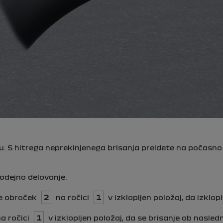
 S hitrega neprekinjenega brisanja preidete na počasno ne
modejno delovanje.
te obroček
2
na ročici
1
v izklopljen položaj, da izklopi
a ročici
1
v izklopljen položaj, da se brisanje ob nasled