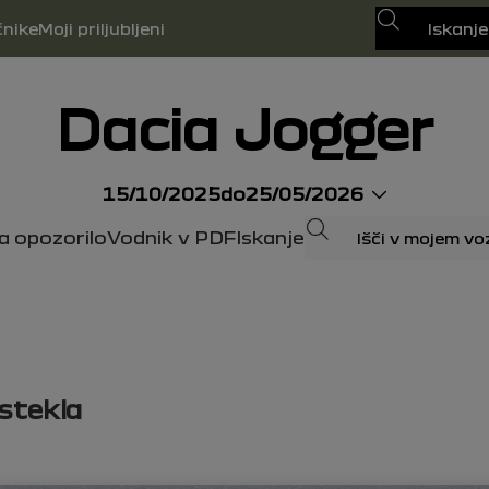
Iskanje
čnike
Moji priljubljeni
Dacia Jogger
15/10/2025
do
25/05/2026
Iskanje
za opozorilo
Vodnik v PDF
Iskanje
 stekla