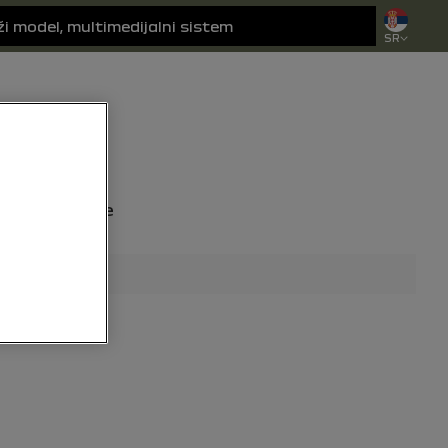
SR
cija pretrage