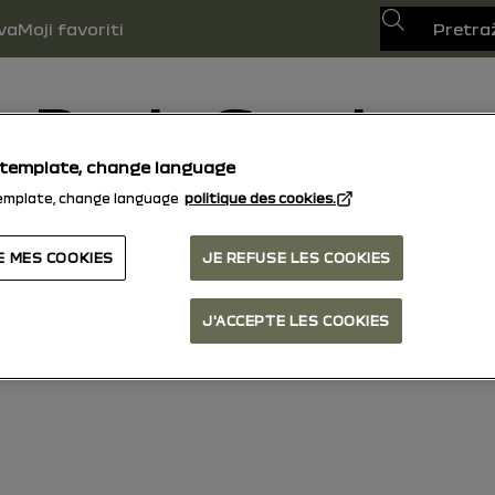
Претрага
va
Moji favoriti
Dacia Sandero
 template, change language
15/10/2025
do danas
emplate, change language
politique des cookies.
nik
Upozoravajuća svetla
Vodič u PDF formatu
Funk
E MES COOKIES
JE REFUSE LES COOKIES
J'ACCEPTE LES COOKIES