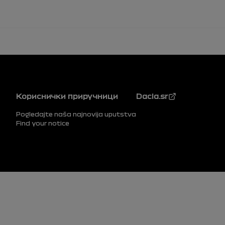
Podnožje
Кориснички приручници
Dacia.sr
Pogledajte naša najnovija uputstva
Find your notice
Podnožje (donji)