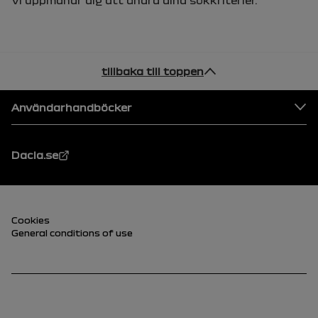
tillbaka till toppen
Footer
Användarhandböcker
Dacia.se
Sidfot (nedre)
Cookies
General conditions of use