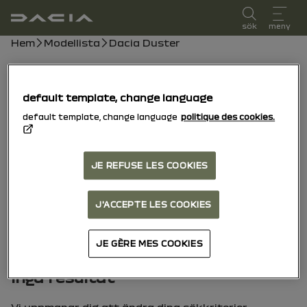
användarmanual
sök
meny
Brödsmulor
Hem
Modellista
Dacia Duster
Dacia Sandero
default template, change language
15/10/2025
till idag
default template, change language
politique des cookies.
Utforska
Manual
Varningslampor
pdf-handbok
Sök
JE REFUSE LES COOKIES
Sök
J'ACCEPTE LES COOKIES
JE GÈRE MES COOKIES
Inga resultat
Vi uppmanar dig att ändra dina sökkriterier.