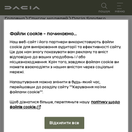
посібник користувача
пошук
меню
Хлібні крихти
Головна
Список моделей
Dacia Sandero
Dacia Sandero
Файли cookie – починаємо…
Наш веб-сайт і його партнери використовують файли
15/10/2025
до сьогодні
cookie для вимірювання аудиторії та ефективності сайту.
Це дає нам змогу показувати вам рекламу та вміст
відповідно до ваших уподобань і / або
місцезнаходження. Крім того, завдяки файлам cookie ви
Дізнатися більше
Ручне
Світлові попередження
Посібник PDF
Пошук
можете взаємодіяти з нашим вмістом через соціальні
мережі.
Налаштування можна змінити в будь-який час,
Пошук
перейшовши до розділу сайту ""Керування моїми
файлами cookie"".
Щоб дізнатися більше, перегляньте нашу
політику щодо
файлів cookie.
Немає результатів
Відхилити все
Будь ласка, змініть критерії пошуку.