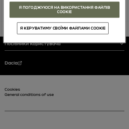
Я ПОГОДЖУЮСЯ НА ВИКОРИСТАННЯ ФАЙЛІВ
COOKIE
Я КЕРУВАТИМУ СВОЇМИ ФАЙЛАМИ COOKIE
повернутися до початку
Нижня частина сторінки
Посібники користувача
Dacia
Нижня частина сторінки (нижня)
Cookies
General conditions of use