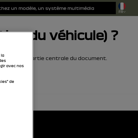
FR
ion du véhicule) ?
 la
haut de la partie centrale du document.
des
agir avec nos
kies" de