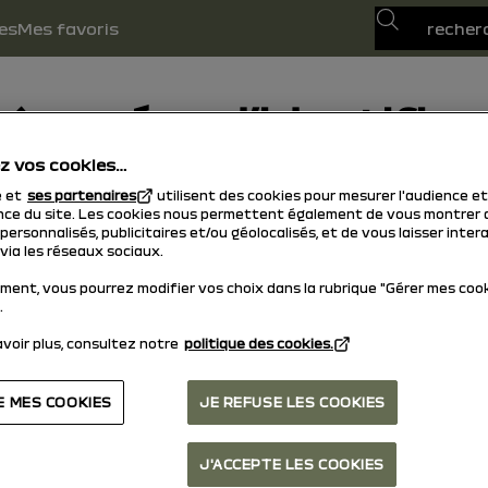
Recherche
es
Mes favoris
 (numéro d’identificat
z vos cookies…
es et chiffres) qui identifie votre véhicule.
e et
ses partenaires
utilisent des cookies pour mesurer l'audience et
se), il est indiqué dans la case
"E"
, généralement en 
ce du site. Les cookies nous permettent également de vous montrer 
ersonnalisés, publicitaires et/ou géolocalisés, et de vous laisser inter
via les réseaux sociaux.
ment, vous pourrez modifier vos choix dans la rubrique "Gérer mes coo
.
voir plus, consultez notre
politique des cookies.
retour en haut
E MES COOKIES
JE REFUSE LES COOKIES
J'ACCEPTE LES COOKIES