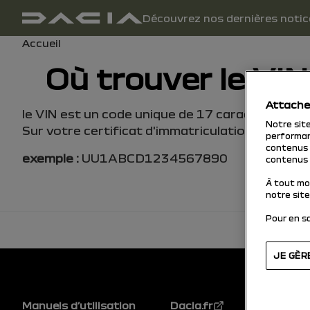
Navigation principale
Découvrez nos dernières notic
Manuel d'utilisation
Fil d'ariane
Accueil
Où trouver le VIN
Attache
le VIN est un code unique de 17 caractères (lettr
Notre sit
Sur votre certificat d'immatriculation (carte gri
performan
contenus p
exemple :
UU1ABCD1234567890
contenus 
À tout mo
notre site
Pour en sa
JE GÈR
Pied de page
Manuels d’utilisation
Dacia.fr