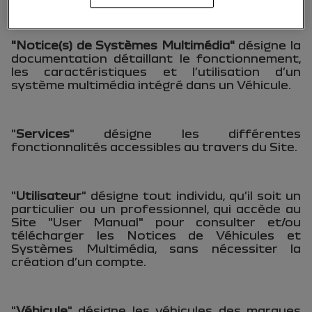
"Notice(s) de Systèmes Multimédia"
désigne la
documentation détaillant le fonctionnement,
les caractéristiques et l’utilisation d’un
système multimédia intégré dans un Véhicule.
"
Services
" désigne les différentes
fonctionnalités accessibles au travers du Site.
"
Utilisateur
" désigne tout individu, qu’il soit un
particulier ou un professionnel, qui accède au
Site "User Manual" pour consulter et/ou
télécharger les Notices de Véhicules et
Systèmes Multimédia, sans nécessiter la
création d’un compte.
"
Véhicule
" désigne les véhicules des marques