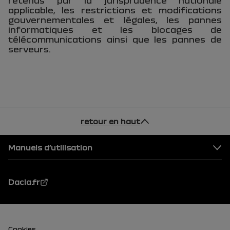
retenus par la jurisprudence nationale
applicable, les restrictions et modifications
gouvernementales et légales, les pannes
informatiques et les blocages de
télécommunications ainsi que les pannes de
serveurs.
retour en haut
Pied de page
Manuels d’utilisation
Dacia.fr
Cookies