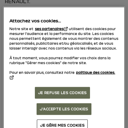
RENAULT.
Attachez vos cookies…
"
Contenu
" désigne, sans limitation, la structure
du Site, le contenu éditorial, les Notices, les
Notre site et
ses partenaires
utilisent des cookies pour
dessins, illustrations, images, photographies,
mesurer l'audience et la performance du site. Les cookies
chartes graphiques, marques, logos,
nous permettent également de vous montrer des contenus
acronymes, dénominations sociales, œuvres
personnalisés, publicitaires et/ou géolocalisés, et de vous
audiovisuelles, œuvres multimédia, contenus
laisser interagir avec nos contenus via les réseaux sociaux.
visuels, contenus audio et sonores, ainsi que
À tout moment, vous pourrez modifier vos choix dans la
tout autre contenu présent sur le Site.
rubrique "Gérer mes cookies" de notre site.
Pour en savoir plus, consultez notre
politique des cookies.
"
Notices"
désigne ensemble les Notices de
Véhicules et les Notices de Systèmes
Multimédia.
JE REFUSE LES COOKIES
J'ACCEPTE LES COOKIES
“
Notice(s
) de Véhicule (s)” désigne la
documentation relative à un modèle de
véhicule spécifique expliquant sa structure et
JE GÈRE MES COOKIES
son fonctionnement.