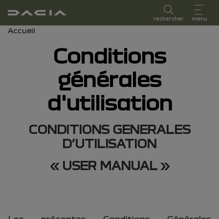
Manuel d'utilisation
rechercher
menu
Fil d'ariane
Accueil
Conditions
générales
d'utilisation
CONDITIONS GENERALES
D’UTILISATION
« USER MANUAL »
Les présentes Conditions Générales