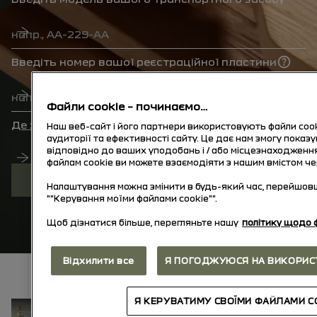
Пошук моделі
номерний знак
Введіть номер вашої реєстраційної пластини
Пошук номерного знака
Номер VIN
Файли cookie – починаємо…
Де знайти номер VIN?
Наш веб-сайт і його партнери використовують файли coo
аудиторії та ефективності сайту. Це дає нам змогу показу
відповідно до ваших уподобань і / або місцезнаходження
Пошук за VIN
файлам cookie ви можете взаємодіяти з нашим вмістом че
відкрийте наші останні інструкції
Налаштування можна змінити в будь-який час, перейшовш
""Керування моїми файлами cookie"".
Щоб дізнатися більше, перегляньте нашу
політику щодо ф
Відхилити все
Я ПОГОДЖУЮСЯ НА ВИКОРИСТ
Я КЕРУВАТИМУ СВОЇМИ ФАЙЛАМИ C