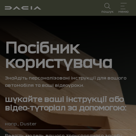
посібник користувача
пошук
меню
посібник
користувача
Знайдіть персоналізовані інструкції для вашого
автомобіля та ваші відеоуроки.
шукайте ваші інструкції або
відео‑туторіал за допомогою:
модель
Введіть модель вашого транспортного засобу