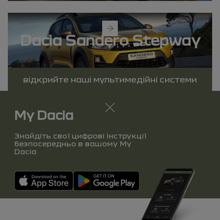
відкрийте
Dacia Sandero Stepway
інструкцію
відкрийте наші мультимедійні системи
Закрити
My Dacia
Знайдіть свої цифрові інструкції
безпосередньо в вашому My
Dacia