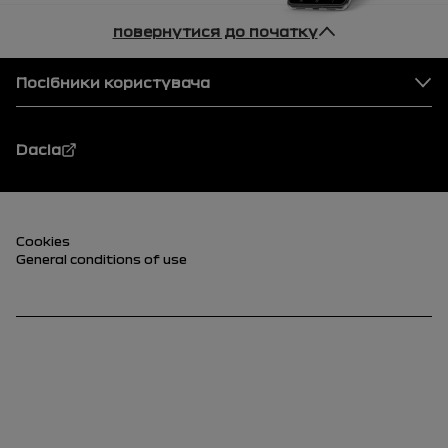
повернутися до початку
Нижня частина сторінки
Посібники користувача
Dacia
Нижня частина сторінки (нижня)
Cookies
General conditions of use