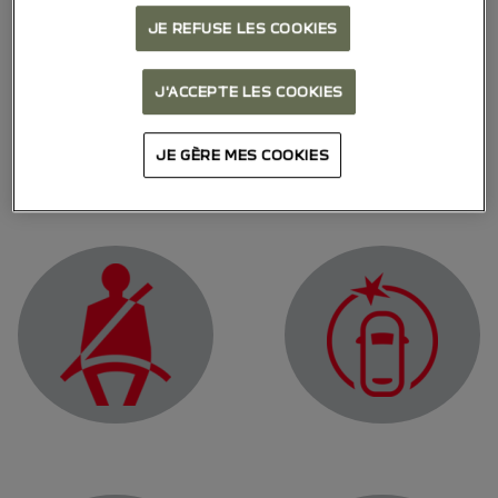
JE REFUSE LES COOKIES
J'ACCEPTE LES COOKIES
مصباح التحذير من "تشغيل
JE GÈRE MES COOKIES
ضوء تحذير يُظهر عطلاً أو عدم توفر وظيفة "‏‫الكبح النشط في
ضوء التحذير بشأن وظيفة "الكبح النشط في حالات الطوارئ"
مصابيح تحذير للتذكير ب