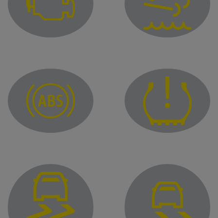
ضوء تحذير نظام التحكم 
مصباح التحذير لمستوى سائل مادة التفاعل والاختلالات في
ضوء كنترول نظام الكبح ا
ضوء التحذير الخاص بالإطارات غير المنفوخة بالهواء