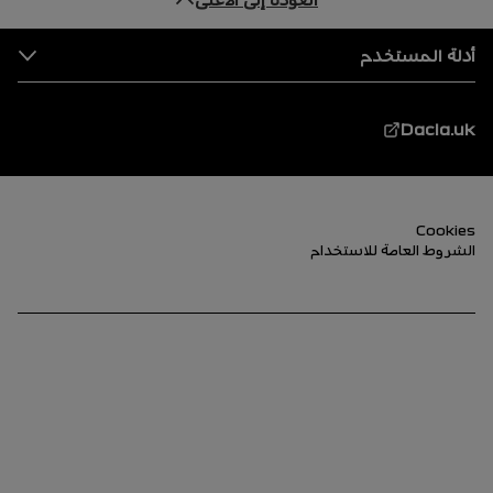
التذييل
أدلة المستخدم
Dacia.uk
التذييل (الأسفل)
Cookies
الشروط العامة للاستخدام