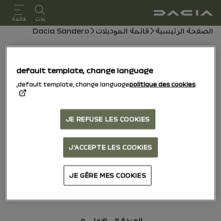
دليل المستخدم
بحث
قائمة
مسار التنقل
الصفحة الرئيسية
قائمة الموديلات
Dacia Sandero
Dacia Sandero
default template, change language
15/10/2025
إلى اليوم
default template, change language
politique des cookies.
استكشف
دليل
أضواء تحذير
دليل PDF
بحث
JE REFUSE LES COOKIES
مشاركة
أضف إلى المفضلة
J'ACCEPTE LES COOKIES
تنزيل PDF
JE GÈRE MES COOKIES
العودة إلى الأعلى