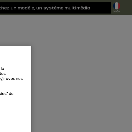
FR
 la
des
agir avec nos
kies" de