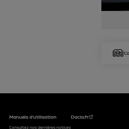
Co
Pied de page
Manuels d’utilisation
Dacia.fr
Consultez nos dernières notices