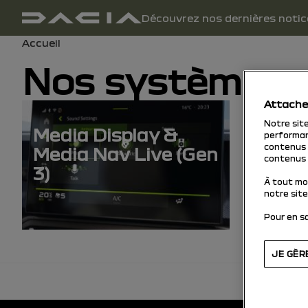
Navigation principale
Découvrez nos dernières notic
Manuel d'utilisation
Fil d'ariane
Accueil
Nos systèmes 
Attache
Notre sit
Media Display &
Media
performan
contenus p
Media Nav Live (Gen
contenus 
3)
À tout mo
notre site
Pour en sa
JE GÈR