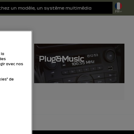
FR
 la
v
Plug&Music
des
agir avec nos
kies" de