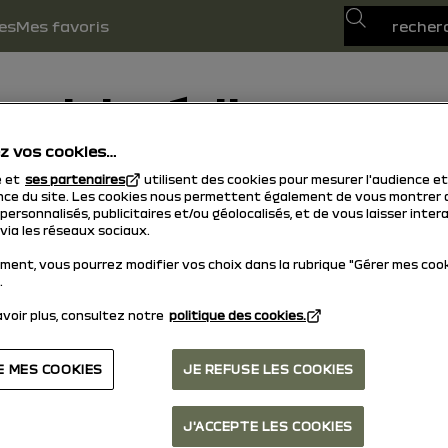
Recherche
es
Mes favoris
multimédias
z vos cookies…
e et
ses partenaires
utilisent des cookies pour mesurer l'audience et
 Control
New Media Na
ce du site. Les cookies nous permettent également de vous montrer 
ersonnalisés, publicitaires et/ou géolocalisés, et de vous laisser inter
via les réseaux sociaux.
ment, vous pourrez modifier vos choix dans la rubrique "Gérer mes coo
.
voir plus, consultez notre
politique des cookies.
E MES COOKIES
JE REFUSE LES COOKIES
retour en haut
J'ACCEPTE LES COOKIES