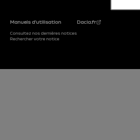
Pied de page
Manuels d’utilisation
Dacia.fr
Consultez nos dernières notices
Rechercher votre notice
Pied de page (inférieur)