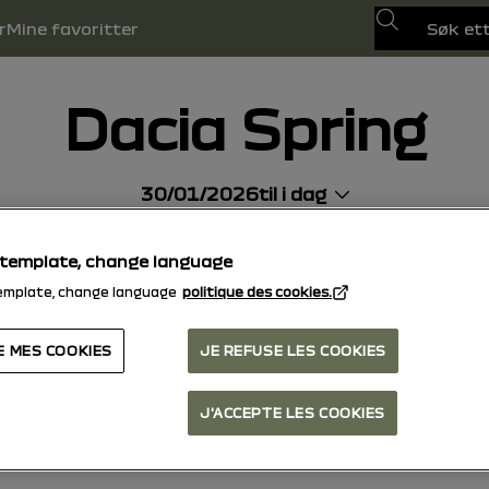
Søk
r
Mine favoritter
Dacia Spring
30/01/2026
til i dag
Søk
llys
pdf-håndbok
Søk
 template, change language
emplate, change language
politique des cookies.
E MES COOKIES
JE REFUSE LES COOKIES
J'ACCEPTE LES COOKIES