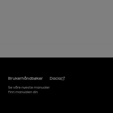
Bunntekst
Brukerhåndbøker
Dacia
Se våre nyeste manualer
finn manualen din