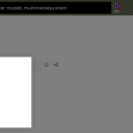
NB
Legg til i favoritter
Del