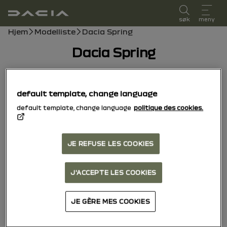
brukerhåndbok
søk
meny
Brødsmulesti
Hjem
Modelliste
Dacia Spring
Dacia Spring
30/01/2026
til i dag
default template, change language
default template, change language
politique des cookies.
Utforsk
Manual
Advarsellys
pdf-håndbok
Søk
Legg til i favoritter
Del
JE REFUSE LES COOKIES
Ditt varsel
J'ACCEPTE LES COOKIES
JE GÈRE MES COOKIES
Velkommen til ditt kjøretøy