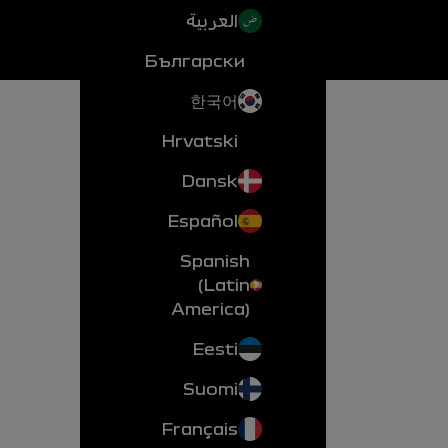
العربية
Български
한국어
Hrvatski
Dansk
Español
Spanish
(Latin
America)
Eesti
Suomi
Français