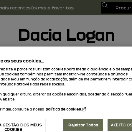
Busca
mais recentes
Os meus favoritos
Dacia Logan
26/05/2026
para hoje
ne os seus cookies…
ebsite e parceiros utilizam cookies para medir a audiência e o desem
Os cookies também nos permitem mostrar-lhe conteúdos e anúncios
zados e/ou em função da localização, além de lhe permitirem interagir 
nteúdos através das redes sociais.
 qualquer altura, alterar as opções escolhidas, acedendo à secção "Ger
Website.
r mais, consulte a nossa
política de cookies.
A GESTÃO DOS MEUS
Rejeitar Todos
ACEITO O
COOKIES