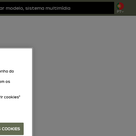
PT
penho do
com os
ir cookies"
S COOKIES