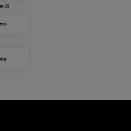
n 3)
eos
eos