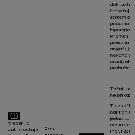
dok su hla
i resetujte
sistem ako
pneumati
ispumpan.
Promenite
pneumatik 
angažujte
nekoga da
uradi) ako 
probušena
Točak se v
ne prikazuj
To znači d
najmanje
jedan toč
treperi, a
nema senz
Prov.
zatim ostaje
(npr. rezer
senzore