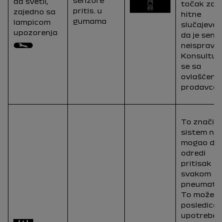
da svetli,
točak za
pritis. u
zajedno sa
hitne
gumama
lampicom
slučajeve) i
upozorenja
da je senz
neispravan
Konsultuj
se sa
ovlašćeni
prodavcem
To znači d
sistem nij
mogao da
odredi
pritisak u
svakom
pneumatik
To može bi
posledica
upotrebe