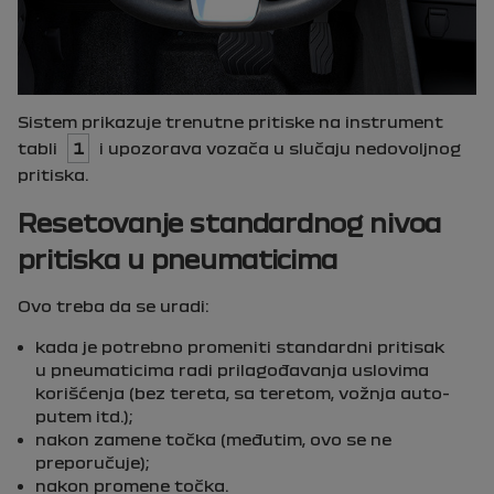
Sistem prikazuje trenutne pritiske na instrument
tabli
1
i upozorava vozača u slučaju nedovoljnog
pritiska.
Resetovanje standardnog nivoa
pritiska u pneumaticima
Ovo treba da se uradi:
kada je potrebno promeniti standardni pritisak
u pneumaticima radi prilagođavanja uslovima
korišćenja (bez tereta, sa teretom, vožnja auto-
putem itd.);
nakon zamene točka (međutim, ovo se ne
preporučuje);
nakon promene točka.