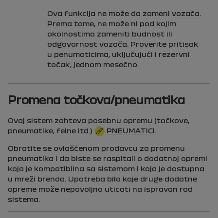
Ova funkcija ne može da zameni vozača.
Prema tome, ne može ni pod kojim
okolnostima zameniti budnost ili
odgovornost vozača. Proverite pritisak
u penumaticima, uključujući i rezervni
točak, jednom mesečno.
Promena točkova/pneumatika
Ovaj sistem zahteva posebnu opremu (točkove,
pneumatike, felne itd.)
PNEUMATICI
.
Obratite se ovlašćenom prodavcu za promenu
pneumatika i da biste se raspitali o dodatnoj opremi
koja je kompatibilna sa sistemom i koja je dostupna
u mreži brenda. Upotreba bilo koje druge dodatne
opreme može nepovoljno uticati na ispravan rad
sistema.