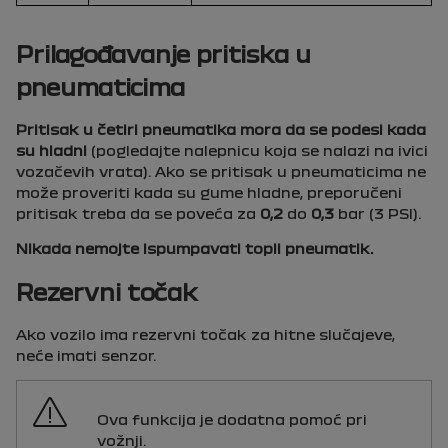
Prilagođavanje pritiska u
pneumaticima
Pritisak u četiri pneumatika mora da se podesi kada
su hladnI
(pogledajte nalepnicu koja se nalazi na ivici
vozačevih vrata). Ako se pritisak u pneumaticima ne
može proveriti kada su gume hladne, preporučeni
pritisak treba da se poveća za
0,2
do
0,3
bar (3
PSI
).
Nikada nemojte ispumpavati topli pneumatik.
Rezervni točak
Ako vozilo ima rezervni točak za hitne slučajeve,
neće imati senzor.
Ova funkcija je dodatna pomoć pri
vožnji.