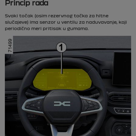
Princip rada
Svaki točak (osim rezervnog točka za hitne
slučajeve) ima senzor u ventilu za naduvavanje, koji
periodično meri pritisak u gumama.