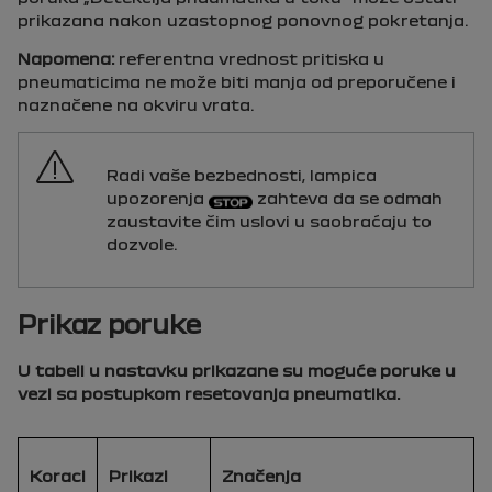
prikazana nakon uzastopnog ponovnog pokretanja.
Napomena:
referentna vrednost pritiska u
pneumaticima ne može biti manja od preporučene i
naznačene na okviru vrata.
Radi vaše bezbednosti, lampica
upozorenja
zahteva da se odmah
zaustavite čim uslovi u saobraćaju to
dozvole.
Prikaz poruke
U tabeli u nastavku prikazane su moguće poruke u
vezi sa postupkom resetovanja pneumatika.
Koraci
Prikazi
Značenja