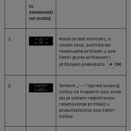
(u
zavisnosti
od vozila)
1
Kada je dat kontakt, a
vozilo stoji, počnite da
resetujete pritisak u sve
četiri gume pritiskom i
držanjem prekidača
4
OK
.
2
Simboli „---” ispred svakog
točka će treperiti kao znak
da je sistem registrovao
resetovanje pritiska u
pneumaticima sva četiri
točka.