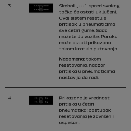
3
Simboli „---” ispred svakog
točka će ostati uključeni.
Ovaj sistem resetuje
pritisak u pneumaticima
sve četiri gume. Sada
možete da vozite. Poruka
može ostati prikazana
tokom kratkih putovanja.
Napomena:
tokom
resetovanja, nadzor
pritiska u pneumaticima
nastavlja da radi.
4
Prikazana je vrednost
pritiska u četiri
pneumatika: postupak
resetovanja je završen i
uspešan.