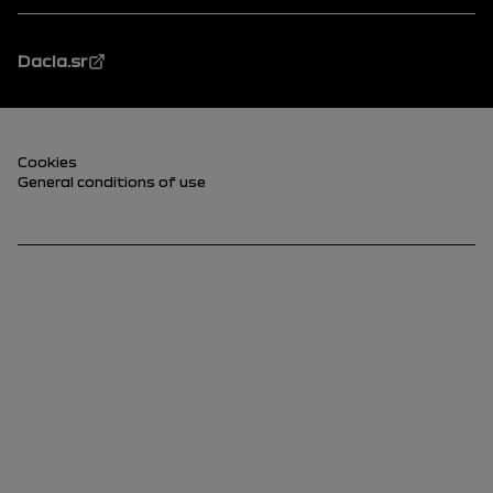
Dacia.sr
Podnožje (donji)
Cookies
General conditions of use