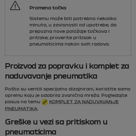
Promena točka
Sistemu može biti potrebno nekoliko
minuta, u zavisnosti od upotrebe, da
prepozna nove položaje točkova i
pritiske; proverite pritisak u
pneumaticima nakon svih radova.
Proizvod za popravku i komplet za
naduvavanje pneumatika
Pošto su ventili specijalno dizajnirani, koristite samo
opremu koju je odobrila zvanična mreža. Pogledajte
pasus na temu
KOMPLET ZA NADUVAVANJE
PNEUMATIKA
.
Greške u vezi sa pritiskom u
pneumaticima