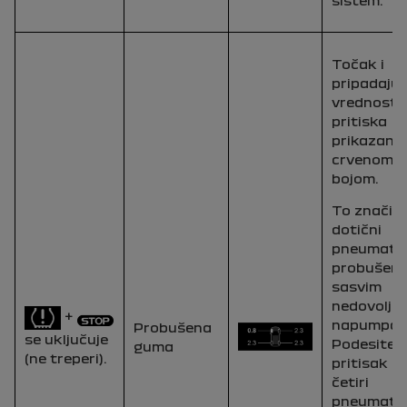
Točak i
pripadaju
vrednost
pritiska
prikazani 
crvenom
bojom.
To znači d
dotični
pneumati
probušen i
sasvim
nedovoljn
+
napumpan
Probušena
se uključuje
Podesite
guma
(ne treperi).
pritisak n
četiri
pneumati