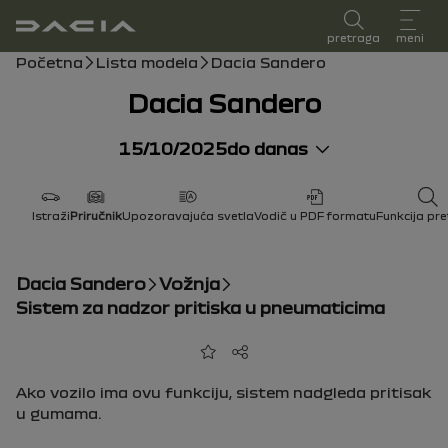
упутство за употребу
pretraga
meni
Putanja
Početna
Lista modela
Dacia Sandero
Dacia Sandero
15/10/2025
do danas
Istraži
Priručnik
Upozoravajuća svetla
Vodič u PDF formatu
Funkcija pr
Dacia Sandero
Vožnja
Sistem za nadzor pritiska u pneumaticima
Dodaj u favorite
Podeli
Ako vozilo ima ovu funkciju, sistem nadgleda pritisak
u gumama.