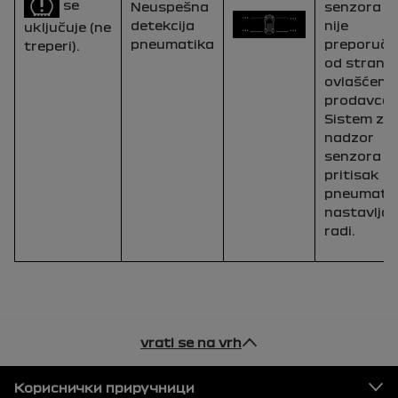
se
Neuspešna
senzora ko
detekcija
nije
uključuje (ne
pneumatika
preporuče
treperi).
od strane
ovlašćeno
prodavca.
Sistem za
nadzor
senzora z
pritisak u
pneumati
nastavlja 
radi.
vrati se na vrh
Podnožje
Кориснички приручници