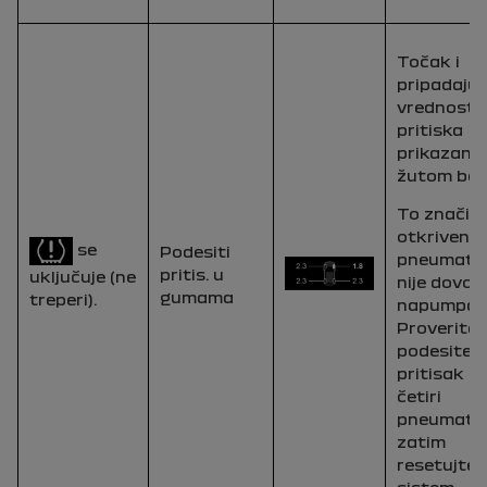
Točak i
pripadaju
vrednost
pritiska
prikazani 
žutom boj
To znači d
otkriveno
se
Podesiti
pneumati
pritis. u
uključuje (ne
nije dovolj
gumama
treperi).
napumpan
Proverite i
podesite
pritisak u
četiri
pneumatik
zatim
resetujte
sistem.