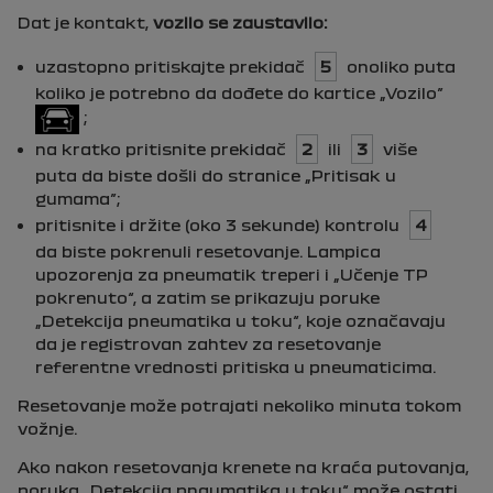
Dat je kontakt,
vozilo se zaustavilo:
uzastopno pritiskajte prekidač
5
onoliko puta
koliko je potrebno da dođete do kartice „Vozilo”
;
na kratko pritisnite prekidač
2
ili
3
više
puta da biste došli do stranice „
Pritisak u
gumama
”;
pritisnite i držite (oko 3 sekunde) kontrolu
4
da biste pokrenuli resetovanje. Lampica
upozorenja za pneumatik treperi i „
Učenje TP
pokrenuto
“, a zatim se prikazuju poruke
„
Detekcija pneumatika u toku
“, koje označavaju
da je registrovan zahtev za resetovanje
referentne vrednosti pritiska u pneumaticima.
Resetovanje može potrajati nekoliko minuta tokom
vožnje.
Ako nakon resetovanja krenete na kraća putovanja,
poruka „
Detekcija pnaumatika u toku
“ može ostati