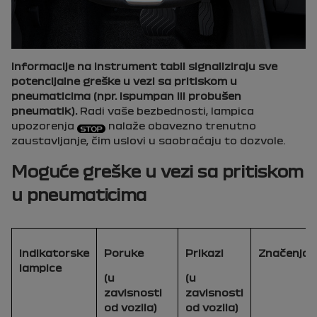
Informacije na instrument tabli signaliziraju sve
potencijalne greške u vezi sa pritiskom u
pneumaticima (npr. ispumpan ili probušen
pneumatik).
Radi vaše bezbednosti, lampica
upozorenja
nalaže obavezno trenutno
zaustavljanje, čim uslovi u saobraćaju to dozvole.
Moguće greške u vezi sa pritiskom
u pneumaticima
Indikatorske
Poruke
Prikazi
Značenja
lampice
(u
(u
zavisnosti
zavisnosti
od vozila)
od vozila)