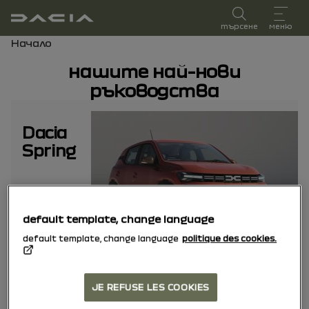
Ръководство за потребителя
търсене
меню
Навигационен път
Начало
нашите най-нови
ръководства
Dacia
Spring
default template, change language
default template, change language
politique des cookies.
JE REFUSE LES COOKIES
Dacia