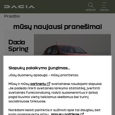
vartotojo vadovas
ieškoti
meniu
Naršymo kelias
Pradžia
mūsų naujausi pranešimai
Dacia
Spring
Slapukų palaikymo įjungimas...
Jūsų duomenų apsauga – mūsų prioritetas.
Mūsų ir mūsų
partnerių
svetainėse naudojami slapukai.
Jie padeda rinkti svetainės lankymo statistiką, įvertinti
svetainės funkcionalumą, rodyti suasmenintus ir (arba)
pagal buvimo vietą teikiamus skelbimus bei turinį
socialiniuose tinkluose.
Dacia
Norėdami keisti parinktis ir sužinoti apie tai daugiau, bet
Sandero
kada apsilankykite mūsų
slapukų politikoje.