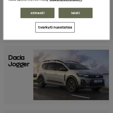
atmesti
leisti
tvarkyti nuostatas
Dacia
Jogger