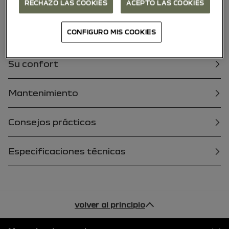
RECHAZO LAS COOKIES
ACEPTO LAS COOKIES
Conozca su vehículo
CONFIGURO MIS COOKIES
Conducción
Su confort
Mantenimiento
Consejos prácticos
Especificaciones técnicas
volver al principio
Pie de página