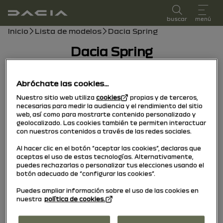
Manual de usuario
buscar
menú
Ruta de navegación
Inicio
Lista de modelos
Dacia Spring
Dacia Spring
30/01/2026
a hoy
Abróchate las cookies...
Nuestro sitio web utiliza
cookies
propias y de terceros,
necesarias para medir la audiencia y el rendimiento del sitio
Explorar
Manual
testigos
Guía en PDF
Buscar
web, así como para mostrarte contenido personalizado y
geolocalizado. Las cookies también te permiten interactuar
Agregar a favoritos
Compartir
con nuestros contenidos a través de las redes sociales.
Al hacer clic en el botón “aceptar las cookies”, declaras que
aceptas el uso de estas tecnologías. Alternativamente,
Su aviso
puedes rechazarlas o personalizar tus elecciones usando el
botón adecuado de “configurar las cookies”.
Puedes ampliar información sobre el uso de las cookies en
Bienvenido a bordo de su vehículo
nuestra
política de cookies.