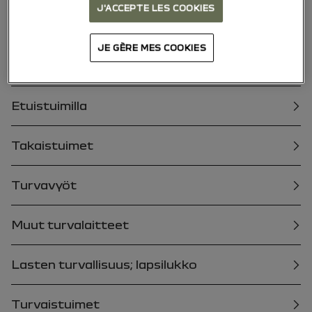
J'ACCEPTE LES COOKIES
Avain, kaukosäädin
JE GÈRE MES COOKIES
Ovet ja luukut
Etuistuimilla
Takaistuimet
Turvavyöt
Muut turvalaitteet
Lasten turvallisuus; lapsilukko
Turvaistuimet