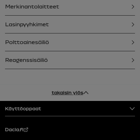
Merkinantolaitteet
Lasinpyyhkimet
Polttoainesäiliö
Reagenssisäiliö
takaisin ylös
Alatunniste
Käyttöoppaat
Dacia.fi