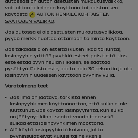
autossasi on auton asetusten mukautusvalikko,
voit ottaa toiminnon käyttöön tai poistaa sen
käytöstä
AUTON HENKILÖKOHTAISTEN
SÄÄTÖJEN VALIKKO
.
Jos autossa ei ole asetusten mukautusvalikkoa,
pyydä merkkihuoltoa ottamaan toiminto käyttöön.
Jos takalasilla on esteitä (kuten likaa tai lunta),
lasinpyyhin yrittää pyyhkiä esteet pois tieltä. Jos
este estää pyyhinsulan liikkeen, se saattaa
pysähtyä. Poista este, odota noin 30 sekuntia ja ota
lasinpyyhin uudelleen käyttöön pyyhinvivulla.
Varotoimenpiteet
Jos ilma on jäätävä, tarkista ennen
lasinpyyhkimen käyttöönottoa, että sulka ei ole
juuttunut. Jos käytät lasinpyyhintä, kun sulka
on jäätynyt kiinni, saatat vaurioittaa sekä
sulkaa että lasinpyyhkimen moottoria.
Älä käytä lasinpyyhintä kuivana, jotta
pyyhinsulat eivät kuluisi tai heikkenisi