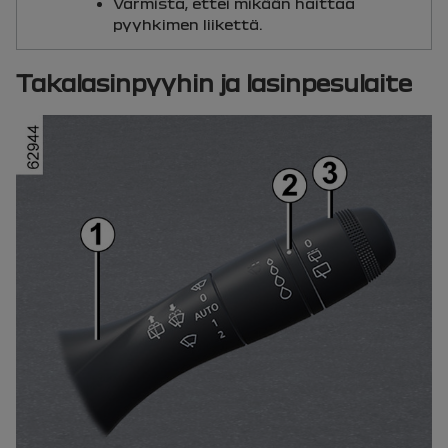
Varmista, ettei mikään haittaa
pyyhkimen liikettä.
Takalasinpyyhin ja lasinpesulaite