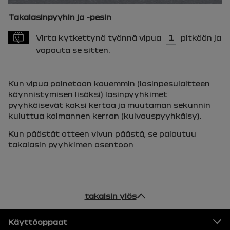
Takalasinpyyhin ja -pesin
Virta kytkettynä työnnä vipua
1
pitkään ja
vapauta se sitten.
Kun vipua painetaan kauemmin (lasinpesulaitteen
käynnistymisen lisäksi) lasinpyyhkimet
pyyhkäisevät kaksi kertaa ja muutaman sekunnin
kuluttua kolmannen kerran (kuivauspyyhkäisy).
Kun päästät otteen vivun päästä, se palautuu
takalasin pyyhkimen asentoon
takaisin ylös
Alatunniste
Käyttöoppaat