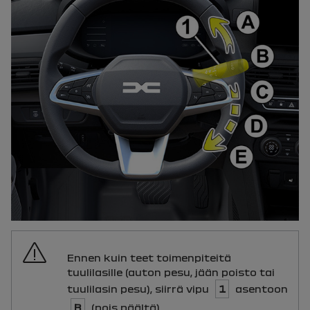
Ennen kuin teet toimenpiteitä
tuulilasille (auton pesu, jään poisto tai
tuulilasin pesu), siirrä vipu
1
asentoon
B
(pois päältä).