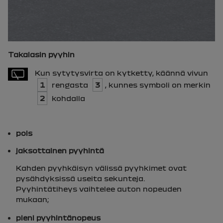
Takalasin pyyhin
Kun sytytysvirta on kytketty, käännä vivun
1
rengasta
3
, kunnes symboli on merkin
2
kohdalla
pois
jaksottainen pyyhintä
Kahden pyyhkäisyn välissä pyyhkimet ovat
pysähdyksissä useita sekunteja.
Pyyhintätiheys vaihtelee auton nopeuden
mukaan;
pieni pyyhintänopeus