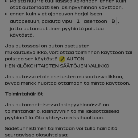
Poista huurre tuulilasista kokonaan, ennen kuin
otat automaattisen lasinpyyhinnän käyttöön,
ennen kuin viet ajoneuvon harjalliseen
autopesuun, palauta vipu
1
asentoon
B
,
jotta automaattinen pyyhintä poistuu
käytöstä.
Jos autossasi on auton asetusten
mukautusvalikko, voit ottaa toiminnon käyttöön tai
poistaa sen käytöstä
AUTON
HENKILÖKOHTAISTEN SÄÄTÖJEN VALIKKO
.
Jos autossa ei ole asetusten mukautusvalikkoa,
pyydä merkkihuoltoa ottamaan toiminto käyttöön.
Toimintahäiriöt
Jos automaattisessa lasinpyyhinnässä on
toimintahäiriö, lasinpyyhin toimii jaksottaisella
pyyhinnällä. Ota yhteys merkkihuoltoon.
Sadetunnistimen toimintaan voi tulla häiriöitä
seuraavissa olosuhteissa: