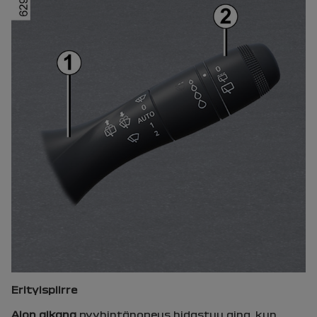
Erityispiirre
Ajon aikana
pyyhintänopeus hidastuu aina, kun