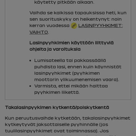
käytetty pitkään aikaan.
Vaihda se kaikissa tapauksissa heti, kun
sen suorituskyky on heikentynyt: noin
kerran vuodessa
LASINPYYHKIMET:
VAIHTO
.
Lasinpyyhkimien käyttöön liittyviä
ohjeita ja varoituksia
Lumisateella tai pakkassäällä
puhdista lasi, ennen kuin käynnistät
lasinpyyhkimet (pyyhkimen
moottorin ylikuumenemisen vaara).
Varmista, ettei mikään haittaa
pyyhkimen liikettä.
Takalasinpyykimen kytkentä/poiskytkentä
Kun peruutusvaihde kytketään, takalasinpyyhkimet
kytkeytyvät jaksottaiselle pyyhinnälle (jos
tuulilasinpyyhkimet ovat toiminnassa). Jos