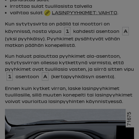
irrottaa sulat tuulilasista talvella
vaihtaa sulat
LASINPYYHKIMET: VAIHTO
.
Kun sytytysvirta on päällä tai moottori on
käynnissä, nosta vipua
1
kahdesti asentoon
A
(yksi pyyhkäisy). Pyyhkimet pysähtyvät vähän
matkan päähän konepellistä.
Kun haluat palauttaa pyyhkimet ala-asentoon,
sytytysvirran ollessa kytkettynä varmista, että
pyyhkimet ovat tuulilasia vasten, ja siirrä sitten vipu
1
asentoon
A
(kertapyyhkäisyn asento).
Ennen kuin kytket virran, laske lasinpyyhkimet
tuulilasille, sillä muuten konepelti tai lasinpyyhkimet
voivat vaurioitua lasinpyyhinten käynnistyessä.