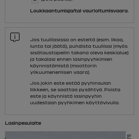
Loukkaantumisja/tai vaurioitumisvaara.
Jos tuulilasissa on esteitä (esim. likaa,
lunta tai jäätä), puhdista tuulilasi (myös
sisätaustapeilin takana oleva keskialue)
ja takalasi ennen lasinpyyhkimien
käynnistämistä (moottorin
ylikuumenemisen vaara).
Jos jokin este estää pyyhinsulan
liikkeen, se saattaa pysähtyä. Poista
este ja käynnistä lasinpyyhin
uudestaan pyyhkimen käyttövivulla.
Lasinpesulaite