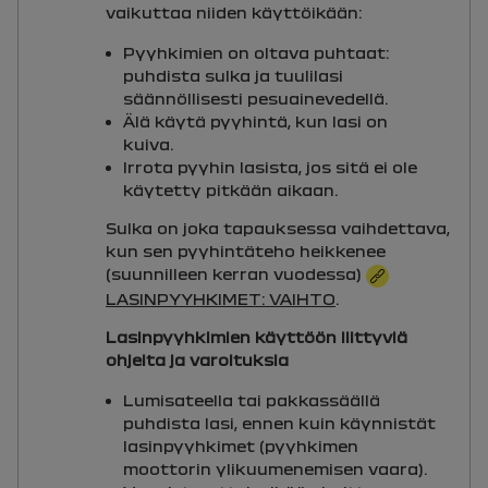
vaikuttaa niiden käyttöikään:
Pyyhkimien on oltava puhtaat:
puhdista sulka ja tuulilasi
säännöllisesti pesuainevedellä.
Älä käytä pyyhintä, kun lasi on
kuiva.
Irrota pyyhin lasista, jos sitä ei ole
käytetty pitkään aikaan.
Sulka on joka tapauksessa vaihdettava,
kun sen pyyhintäteho heikkenee
(suunnilleen kerran vuodessa)
LASINPYYHKIMET: VAIHTO
.
Lasinpyyhkimien käyttöön liittyviä
ohjeita ja varoituksia
Lumisateella tai pakkassäällä
puhdista lasi, ennen kuin käynnistät
lasinpyyhkimet (pyyhkimen
moottorin ylikuumenemisen vaara).