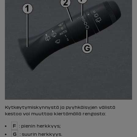
Kytkeytymiskynnystä ja pyyhkäisyjen välistä
kestoa voi muuttaa kiertämällä rengasta:
F
: pienin herkkyys;
G
: suurin herkkyys.