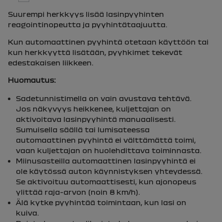
Suurempi herkkyys lisää lasinpyyhinten
reagointinopeutta ja pyyhintätaajuutta.
Kun automaattinen pyyhintä otetaan käyttöön tai
kun herkkyyttä lisätään, pyyhkimet tekevät
edestakaisen liikkeen.
Huomautus:
Sadetunnistimella on vain avustava tehtävä.
Jos näkyvyys heikkenee, kuljettajan on
aktivoitava lasinpyyhintä manuaalisesti.
Sumuisella säällä tai lumisateessa
automaattinen pyyhintä ei välttämättä toimi,
vaan kuljettajan on huolehdittava toiminnasta.
Miinusasteilla automaattinen lasinpyyhintä ei
ole käytössä auton käynnistyksen yhteydessä.
Se aktivoituu automaattisesti, kun ajonopeus
ylittää raja-arvon (noin 8 km/h).
Älä kytke pyyhintää toimintaan, kun lasi on
kuiva.