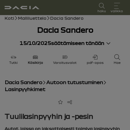
käyttöopas
haku
valikko
Leipäpolku
Koti
Malliluettelo
Dacia Sandero
Dacia Sandero
15/10/2025
säätämiseen tänään
Tutki
Käsikirja
Varoitusvalot
pdf-opas
Hae
Dacia Sandero
Autoon tutustuminen
Lasinpyyhkimet
Lisää suosikkeihin
Jaa
Tuulilasinpyyhin ja -pesin
Autot, joissa on jaksottaisesti toimiva lasinpyyhin