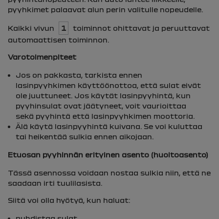
pyyhkimet palaavat alun perin valitulle nopeudelle.
Kaikki vivun
1
toiminnot ohittavat ja peruuttavat
automaattisen toiminnon.
Varotoimenpiteet
Jos on pakkasta, tarkista ennen
lasinpyyhkimen käyttöönottoa, että sulat eivät
ole juuttuneet. Jos käytät lasinpyyhintä, kun
pyyhinsulat ovat jäätyneet, voit vaurioittaa
sekä pyyhintä että lasinpyyhkimen moottoria.
Älä käytä lasinpyyhintä kuivana. Se voi kuluttaa
tai heikentää sulkia ennen aikojaan.
Etuosan pyyhinnän erityinen asento (huoltoasento)
Tässä asennossa voidaan nostaa sulkia niin, että ne
saadaan irti tuulilasista.
Siitä voi olla hyötyä, kun haluat:
puhdistaa sulat