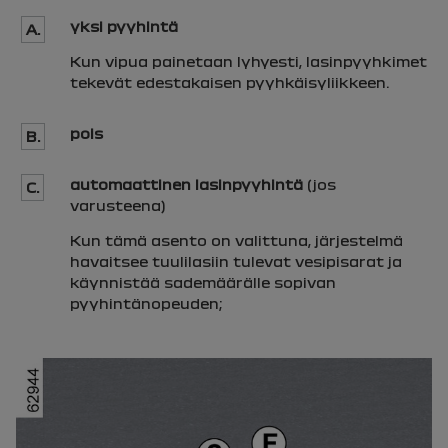
yksi pyyhintä
A.
Kun vipua painetaan lyhyesti, lasinpyyhkimet
tekevät edestakaisen pyyhkäisyliikkeen.
pois
B.
automaattinen lasinpyyhintä
(jos
C.
varusteena)
Kun tämä asento on valittuna, järjestelmä
havaitsee tuulilasiin tulevat vesipisarat ja
käynnistää sademäärälle sopivan
pyyhintänopeuden;