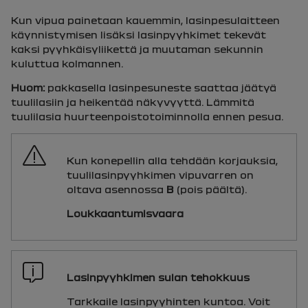
Kun vipua painetaan kauemmin, lasinpesulaitteen
käynnistymisen lisäksi lasinpyyhkimet tekevät
kaksi pyyhkäisyliikettä ja muutaman sekunnin
kuluttua kolmannen.
Huom:
pakkasella lasinpesuneste saattaa jäätyä
tuulilasiin ja heikentää näkyvyyttä. Lämmitä
tuulilasia huurteenpoistotoiminnolla ennen pesua.
Kun konepellin alla tehdään korjauksia,
tuulilasinpyyhkimen vipuvarren on
oltava asennossa
B
(pois päältä).
Loukkaantumisvaara
Lasinpyyhkimen sulan tehokkuus
Tarkkaile lasinpyyhinten kuntoa. Voit