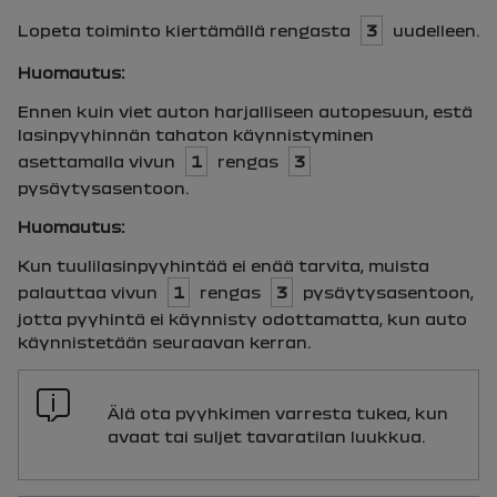
Lopeta toiminto kiertämällä rengasta
3
uudelleen.
Huomautus:
Ennen kuin viet auton harjalliseen autopesuun, estä
lasinpyyhinnän tahaton käynnistyminen
asettamalla vivun
1
rengas
3
pysäytysasentoon.
Huomautus:
Kun tuulilasinpyyhintää ei enää tarvita, muista
palauttaa vivun
1
rengas
3
pysäytysasentoon,
jotta pyyhintä ei käynnisty odottamatta, kun auto
käynnistetään seuraavan kerran.
Älä ota pyyhkimen varresta tukea, kun
avaat tai suljet tavaratilan luukkua.