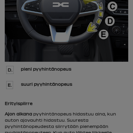
pieni pyyhintänopeus
D.
suuri pyyhintänopeus
E.
Erityispiirre
Ajon aikana
pyyhintänopeus hidastuu aina, kun
auton ajovauhti hidastuu. Suuresta
pyyhintänopeudesta siirrytään pienempään
pyyhintänopeuteen. Kun auto lähtee liikkeelle,