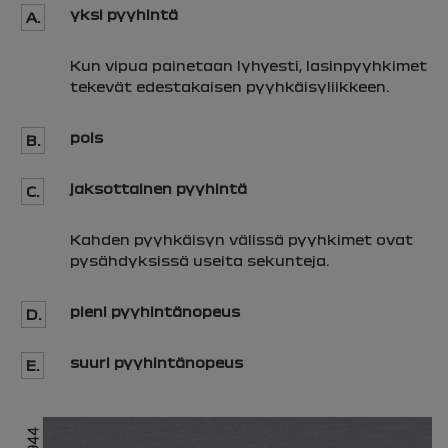
yksi pyyhintä
A.
Kun vipua painetaan lyhyesti, lasinpyyhkimet
tekevät edestakaisen pyyhkäisyliikkeen.
pois
B.
jaksottainen pyyhintä
C.
Kahden pyyhkäisyn välissä pyyhkimet ovat
pysähdyksissä useita sekunteja.
pieni pyyhintänopeus
D.
suuri pyyhintänopeus
E.