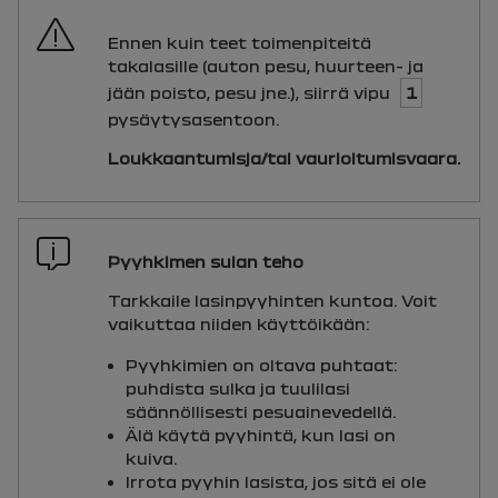
Ennen kuin teet toimenpiteitä
takalasille (auton pesu, huurteen- ja
jään poisto, pesu jne.), siirrä vipu
1
pysäytysasentoon.
Loukkaantumisja/tai vaurioitumisvaara.
Pyyhkimen sulan teho
Tarkkaile lasinpyyhinten kuntoa. Voit
vaikuttaa niiden käyttöikään:
Pyyhkimien on oltava puhtaat:
puhdista sulka ja tuulilasi
säännöllisesti pesuainevedellä.
Älä käytä pyyhintä, kun lasi on
kuiva.
Irrota pyyhin lasista, jos sitä ei ole