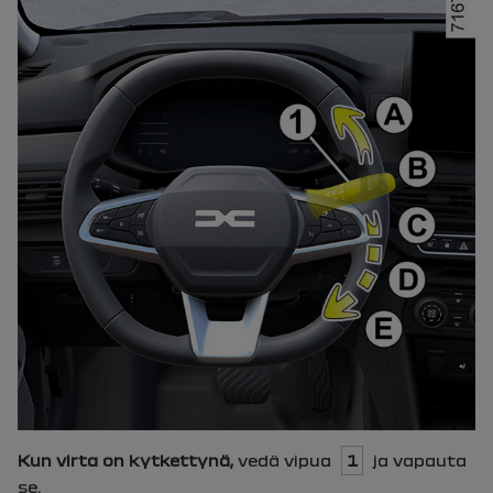
Kun virta on kytkettynä,
vedä vipua
1
ja vapauta
se.