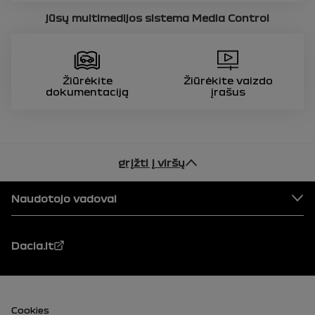
jūsų multimedijos sistema
Media Control
Žiūrėkite
Žiūrėkite vaizdo
dokumentaciją
įrašus
grįžti į viršų
Puslapio apačia
Naudotojo vadovai
Dacia.lt
Papė (apačia)
Cookies