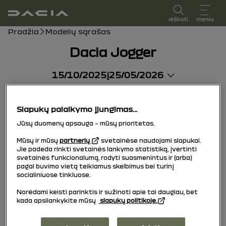
vartotojo vadovas
ieškoti
meniu
Naršymo kelias
Pradžia
Modelių sąrašas
Dacia Jogger
15/10/2025
į
25/05/2026
Slapukų palaikymo įjungimas...
Jūsų duomenų apsauga – mūsų prioritetas.
Mūsų ir mūsų
partnerių
svetainėse naudojami slapukai.
Jie padeda rinkti svetainės lankymo statistiką, įvertinti
svetainės funkcionalumą, rodyti suasmenintus ir (arba)
pagal buvimo vietą teikiamus skelbimus bei turinį
socialiniuose tinkluose.
Norėdami keisti parinktis ir sužinoti apie tai daugiau, bet
kada apsilankykite mūsų
slapukų politikoje.