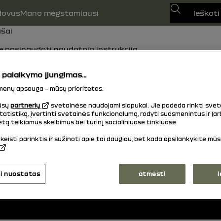
Ieškoti
dovus
Mano mėgstamiausi
ašai
e pasinaudoti naudotojo instrukcija.
palaikymo įjungimas...
enų apsauga – mūsų prioritetas.
grįžti į viršų
ūsų
partnerių
svetainėse naudojami slapukai. Jie padeda rinkti sve
atistiką, įvertinti svetainės funkcionalumą, rodyti suasmenintus ir (ar
tą teikiamus skelbimus bei turinį socialiniuose tinkluose.
eisti parinktis ir sužinoti apie tai daugiau, bet kada apsilankykite mū
i nuostatas
atmesti
l