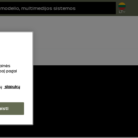
LT
tainės
ba) pagal
sų
slapukų
eisti