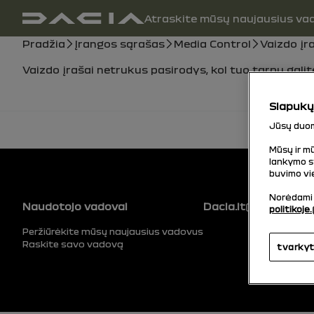
Pagrindinė navigacija
Atraskite mūsų naujausius va
vartotojo vadovas
Naršymo kelias
Pradžia
Įrangos sąrašas
Media Control
Vaizdo įr
Vaizdo įrašai netrukus pasirodys, kol tuo tarpu galit
Slapukų 
Jūsų duom
Mūsų ir m
lankymo st
buvimo vie
Norėdami k
Puslapio apačia
Naudotojo vadovai
Dacia.lt
politikoje.
Peržiūrėkite mūsų naujausius vadovus
Raskite savo vadovą
tvarkyt