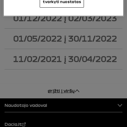
tvarkyti nuostatas
01/12/2022
į
02/03/2023
01/05/2022
į
30/11/2022
11/02/2021
į
30/04/2022
grįžti į viršų
Puslapio apačia
Naudotojo vadovai
Dacia.lt