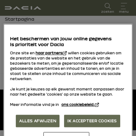
Gebruikershandleiding
zoeken
menu
broodkruimelnavigatie
Startpagina
Cookies
Het beschermen van jouw online gegevens
is prioriteit voor Dacia
to be completed
Onze site en
haar partners
willen cookies gebruiken om
de prestaties van de website en het gebruik van de
bezoekers te meten, om je gepersonaliseerde en/of locatie
gebaseerde advertenties en inhoud te tonen, en om je in
staat te stellen onze inhoud te communiceren via sociale
netwerken.
terug naar boven
Je kunt je keuzes op elk gewenst moment aanpassen door
Voettekst
naar het gedeelte ‘cookies’ op onze website te gaan.
Gebruikershandleidingen
Meer informatie vind je in
ons cookiebeleid.
Dacia.nl
ALLES AFWIJZEN
IK ACCEPTEER COOKIES