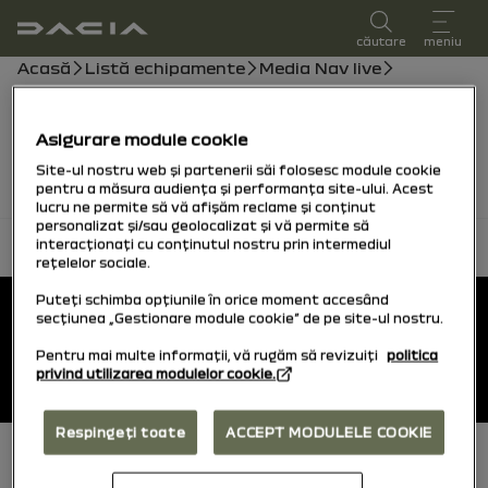
manual de utilizare
căutare
meniu
Cale de navigare
Acasă
Listă echipamente
Media Nav live
Video-uri
Videoclipurile vor fi disponibile în curând, între timp
Asigurare module cookie
puteți consulta manualul.
Site-ul nostru web și partenerii săi folosesc module cookie
pentru a măsura audiența și performanța site-ului. Acest
lucru ne permite să vă afișăm reclame și conținut
personalizat și/sau geolocalizat și vă permite să
interacționați cu conținutul nostru prin intermediul
înapoi la început
rețelelor sociale.
Subsol
Puteți schimba opțiunile în orice moment accesând
Manuale de utilizator
secțiunea „Gestionare module cookie” de pe site-ul nostru.
Pentru mai multe informații, vă rugăm să revizuiți
politica
privind utilizarea modulelor cookie.
Dacia.ro
Respingeți toate
ACCEPT MODULELE COOKIE
Subsol (jos)
Cookies