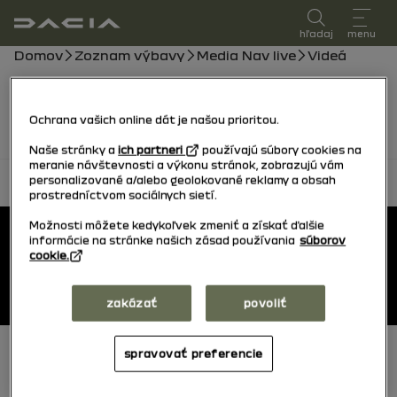
používateľská príručka
hľadaj
menu
Navigačný reťazec
Domov
Zoznam výbavy
Media Nav live
Videá
Videá prídu čoskoro, medzitým môžete konzultovať
manuál.
Ochrana vašich online dát je našou prioritou.
Naše stránky a
ich partneri
používajú súbory cookies na
meranie návštevnosti a výkonu stránok, zobrazujú vám
personalizované a/alebo geolokované reklamy a obsah
naspäť hore
prostredníctvom sociálnych sietí.
pätka
Možnosti môžete kedykoľvek zmeniť a získať ďalšie
Používateľské príručky
informácie na stránke našich zásad používania
súborov
cookie.
Dacia
zakázať
povoliť
spravovať preferencie
Päta (dolná)
Cookies
Všeobecné podmienky používania