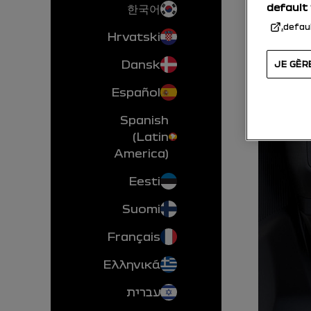
default
한국어
defau
Hrvatski
Dansk
JE GÈR
Español
Spanish
(Latin
America)
Eesti
Suomi
Français
Ελληνικά
עברית