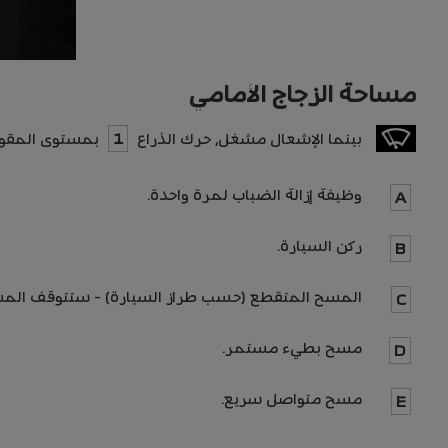
مساحة الزجاج الأمامي
بينما الإشعال مشغل، حرك الذراع
1
بمستوى المقود 
وظيفة إزالة الضباب لمرة واحدة.
A
ركن السيارة.
B
المسح المتقطع (حسب طراز السيارة) - ستتوقف المساح
C
مسح بطيء مستمر.
D
مسح متواصل سريع.
E