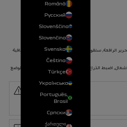
Română
Русский
Slovenščina
Slovenčina
Svenska
تحرير الرافعة، ستقوم المساحات بإكمال ثلاث مسحات إضافية
Čeština
شعال، اضبط الذراع
1
في وضع
B
لغرض الوصول لوضع
Türkçe
Українська
Português,
Brasil
Српски
ქართული