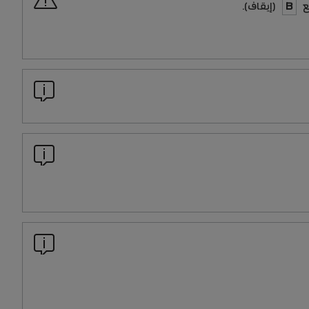
B
(إيقاف).