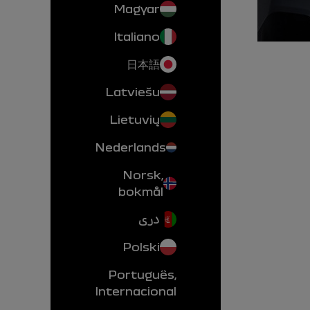
Magyar
Italiano
日本語
Latviešu
Lietuvių
Nederlands
Norsk,
bokmål
دری
Polski
Português,
Internacional