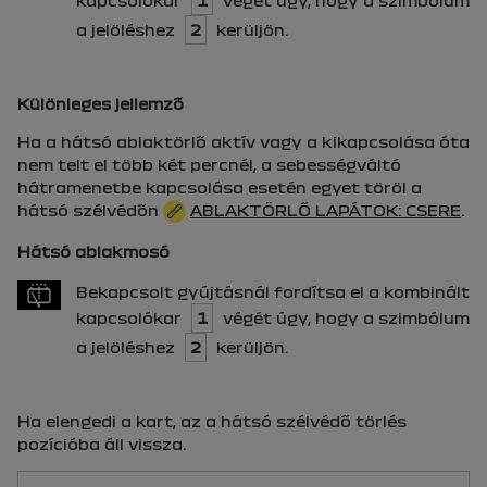
a jelöléshez
2
kerüljön.
Különleges jellemző
Ha a hátsó ablaktörlő aktív vagy a kikapcsolása óta
nem telt el több két percnél, a sebességváltó
hátramenetbe kapcsolása esetén egyet töröl a
hátsó szélvédőn
ABLAKTÖRLŐ LAPÁTOK: CSERE
.
Hátsó ablakmosó
Bekapcsolt gyújtásnál fordítsa el a kombinált
kapcsolókar
1
végét úgy, hogy a szimbólum
a jelöléshez
2
kerüljön.
Ha elengedi a kart, az a hátsó szélvédő törlés
pozícióba áll vissza.