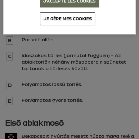
kapcsolókart
1
a kormánykerék körül (a
J'ACCEPTE LES COOKIES
járműtől függően):
JE GÈRE MES COOKIES
Egyszeri páramentesítés funkció.
A
Parkoló állás
B
Időszakos törlés (járműtől függően) – Az
C
ablaktörlők néhány másodpercig szünetet
tartanak a törlések között.
Folyamatos lassú törlés.
D
Folyamatos gyors törlés.
E
Első ablakmosó
Bekapcsolt gyújtás mellett húzza maga felé a