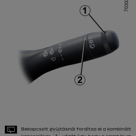
Bekapcsolt gyújtásnál fordítsa el a kombinált
kapcsolókar
1
végét úgy, hogy a szimbólum