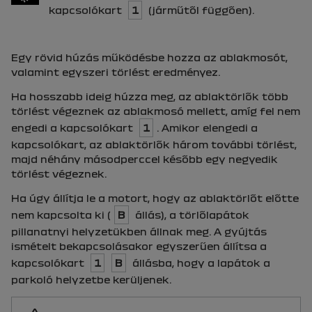
kapcsolókart
1
(járműtől függően).
Egy rövid húzás működésbe hozza az ablakmosót,
valamint egyszeri törlést eredményez.
Ha hosszabb ideig húzza meg, az ablaktörlők több
törlést végeznek az ablakmosó mellett, amíg fel nem
engedi a kapcsolókart
1
. Amikor elengedi a
kapcsolókart, az ablaktörlők három további törlést,
majd néhány másodperccel később egy negyedik
törlést végeznek.
Ha úgy állítja le a motort, hogy az ablaktörlőt előtte
nem kapcsolta ki (
B
állás), a törlőlapátok
pillanatnyi helyzetükben állnak meg. A gyújtás
ismételt bekapcsolásakor egyszerűen állítsa a
kapcsolókart
1
B
állásba, hogy a lapátok a
parkoló helyzetbe kerüljenek.