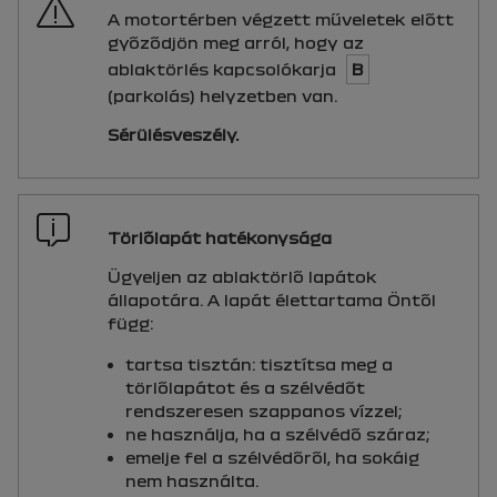
A motortérben végzett műveletek előtt
győződjön meg arról, hogy az
ablaktörlés kapcsolókarja
B
(parkolás) helyzetben van.
Sérülésveszély.
Törlőlapát hatékonysága
Ügyeljen az ablaktörlő lapátok
állapotára. A lapát élettartama Öntől
függ:
tartsa tisztán: tisztítsa meg a
törlőlapátot és a szélvédőt
rendszeresen szappanos vízzel;
ne használja, ha a szélvédő száraz;
emelje fel a szélvédőről, ha sokáig
nem használta.