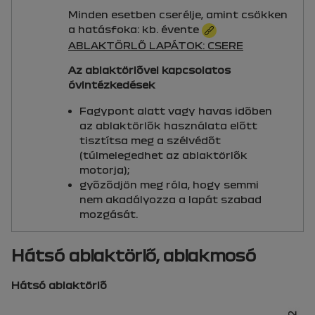
Minden esetben cserélje, amint csökken
a hatásfoka: kb. évente
ABLAKTÖRLŐ LAPÁTOK: CSERE
Az ablaktörlővel kapcsolatos
óvintézkedések
Fagypont alatt vagy havas időben
az ablaktörlők használata előtt
tisztítsa meg a szélvédőt
(túlmelegedhet az ablaktörlők
motorja);
győződjön meg róla, hogy semmi
nem akadályozza a lapát szabad
mozgását.
Hátsó ablaktörlő, ablakmosó
Hátsó ablaktörlő