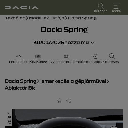
felhasználói kézikönyv
keresés
menü
Morzsa
Kezdőlap
Modellek listája
Dacia Spring
Dacia Spring
30/01/2026
hozzá ma
Fedezze fel
Kézikönyv
Figyelmeztető lámpák
pdf kalauz
Keresés
Dacia Spring
Ismerkedés a gépjárművel
Ablaktörlők
Hozzáadás a kedvencekhez
Megosztás