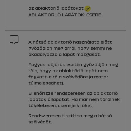
az ablaktörlő lapátokat,
ABLAKTÖRLŐ LAPÁTOK: CSERE
A hátsó ablaktörlő használata előtt
győződjön meg arról, hogy semmi ne
akadályozza a lapát mozgását.
Fagyos időjárás esetén győződjön meg
róla, hogy az ablaktörlő lapát nem
fagyott-e rá a szélvédőre (a motor
túlmelegedhet).
Ellenőrizze rendszeresen az ablaktörlő
lapátok állapotát. Ha már nem törölnek
tökéletesen, cserélje ki őket.
Rendszeresen tisztítsa meg a hátsó
szélvédőt.