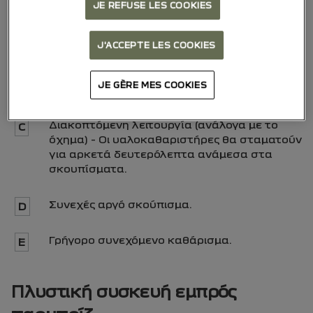
μοχλοδιακόπτη
1
γύρω από το τιμόνι
JE REFUSE LES COOKIES
(ανάλογα με το όχημα) :
J'ACCEPTE LES COOKIES
Μία φορά Λειτουργία αφαίρεσης υγρασίας.
A
JE GÈRE MES COOKIES
Ακινησία.
B
Διακοπτόμενη λειτουργία (ανάλογα με το
C
όχημα) - Οι υαλοκαθαριστήρες θα σταματούν
για αρκετά δευτερόλεπτα ανάμεσα στα
σκουπίσματα.
Συνεχές αργό σκούπισμα.
D
Γρήγορο συνεχόμενο καθάρισμα.
E
Πλυστική συσκευή εμπρός