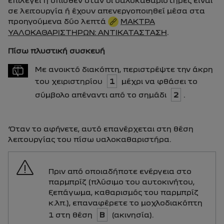
σε λειτουργία ή έχουν απενεργοποιηθεί μέσα στα
προηγούμενα δύο λεπτά
ΜΆΚΤΡΑ
ΥΑΛΟΚΑΘΑΡΙΣΤΉΡΩΝ: ΑΝΤΙΚΑΤΆΣΤΑΣΗ
.
Πίσω πλυστική συσκευή
Με ανοικτό διακόπτη, περιστρέψτε την άκρη
του χειριστηρίου
1
μέχρι να φθάσει το
σύμβολο απέναντι από το σημάδι
2
.
Όταν το αφήνετε, αυτό επανέρχεται στη θέση
λειτουργίας του πίσω υαλοκαθαριστήρα.
Πριν από οποιαδήποτε ενέργεια στο
παρμπρίζ (πλύσιμο του αυτοκινήτου,
ξεπάγωμα, καθαρισμός του παρμπρίζ
κ.λπ.), επαναφέρετε το μοχλοδιακόπτη
1 στη θέση
B
(ακινησία).