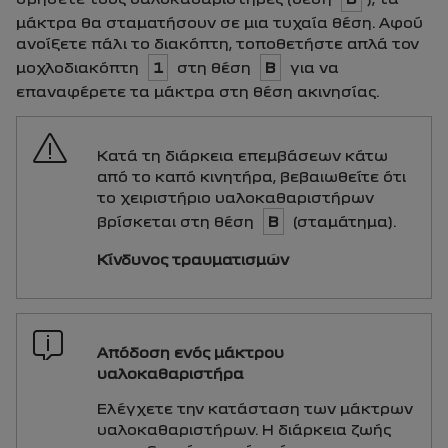
μάκτρα θα σταματήσουν σε μια τυχαία θέση. Αφού
ανοίξετε πάλι το διακόπτη, τοποθετήστε απλά τον
μοχλοδιακόπτη
1
στη θέση
B
για να
επαναφέρετε τα μάκτρα στη θέση ακινησίας.
Κατά τη διάρκεια επεμβάσεων κάτω
από το καπό κινητήρα, βεβαιωθείτε ότι
το χειριστήριο υαλοκαθαριστήρων
βρίσκεται στη θέση
B
(σταμάτημα).
Κίνδυνος τραυματισμών
Απόδοση ενός μάκτρου
υαλοκαθαριστήρα
Ελέγχετε την κατάσταση των μάκτρων
υαλοκαθαριστήρων. Η διάρκεια ζωής