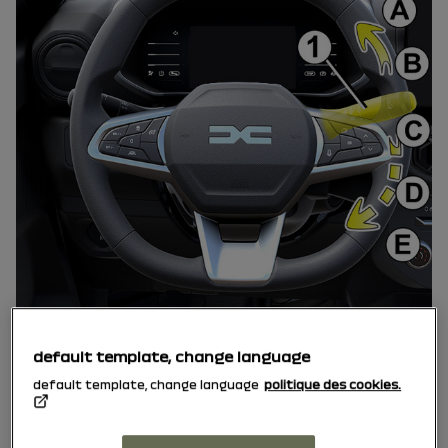
default template, change language
Εμπρός υαλοκαθαριστήρας
default template, change language
politique des cookies.
Με ανοικτό διακόπτη, μετακινήστε τον