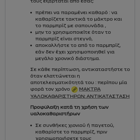
τους εξαρτάται από εσάς:
πρέπει να παραμένει καθαρό : να
καθαρίζετε τακτικά το μάκτρο και
το παρμπρίζ με σαπουνάδα ,
μην το χρησιμοποιείτε όταν το
παρμπρίζ είναι στεγνό,
αποκολλήστε το από το παρμπρίζ,
εάν δεν έχει χρησιμοποιηθεί για
μεγάλο χρονικό διάστημα.
Σε κάθε περίπτωση, αντικαταστήστε το
όταν ελαττώνεται η
αποτελεσματικότητά του : περίπου μία
φορά τον χρόνο
ΜΆΚΤΡΑ
ΥΑΛΟΚΑΘΑΡΙΣΤΉΡΩΝ: ΑΝΤΙΚΑΤΆΣΤΑΣΗ
Προφύλαξη κατά τη χρήση των
υαλοκαθαριστήρων
Σε συνθήκες χιονιού ή παγετού,
καθαρίστε το παρμπρίζ, πριν
χρησιμοποιήσετε τους