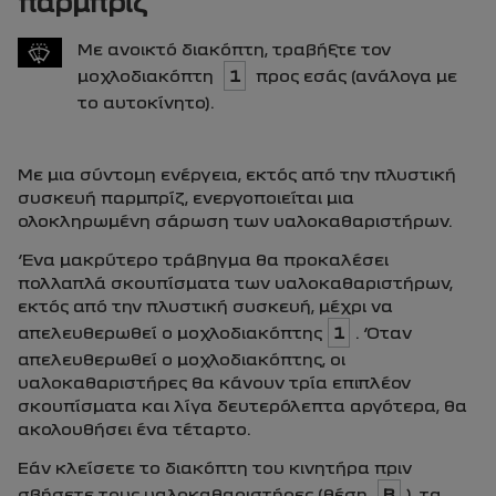
παρμπρίζ
Με ανοικτό διακόπτη, τραβήξτε τον
μοχλοδιακόπτη
1
προς εσάς (ανάλογα με
το αυτοκίνητο).
Με μια σύντομη ενέργεια, εκτός από την πλυστική
συσκευή παρμπρίζ, ενεργοποιείται μια
ολοκληρωμένη σάρωση των υαλοκαθαριστήρων.
Ένα μακρύτερο τράβηγμα θα προκαλέσει
πολλαπλά σκουπίσματα των υαλοκαθαριστήρων,
εκτός από την πλυστική συσκευή, μέχρι να
απελευθερωθεί ο μοχλοδιακόπτης
1
. Όταν
απελευθερωθεί ο μοχλοδιακόπτης, οι
υαλοκαθαριστήρες θα κάνουν τρία επιπλέον
σκουπίσματα και λίγα δευτερόλεπτα αργότερα, θα
ακολουθήσει ένα τέταρτο.
Εάν κλείσετε το διακόπτη του κινητήρα πριν
σβήσετε τους υαλοκαθαριστήρες (θέση
B
), τα