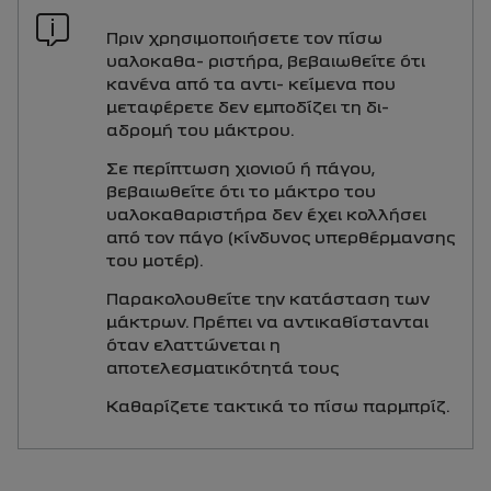
Πριν χρησιμοποιήσετε τον πίσω
υαλοκαθα- ριστήρα, βεβαιωθείτε ότι
κανένα από τα αντι- κείμενα που
μεταφέρετε δεν εμποδίζει τη δι-
αδρομή του μάκτρου.
Σε περίπτωση χιονιού ή πάγου,
βεβαιωθείτε ότι το μάκτρο του
υαλοκαθαριστήρα δεν έχει κολλήσει
από τον πάγο (κίνδυνος υπερθέρμανσης
του μοτέρ).
Παρακολουθείτε την κατάσταση των
μάκτρων. Πρέπει να αντικαθίστανται
όταν ελαττώνεται η
αποτελεσματικότητά τους
Καθαρίζετε τακτικά το πίσω παρμπρίζ.