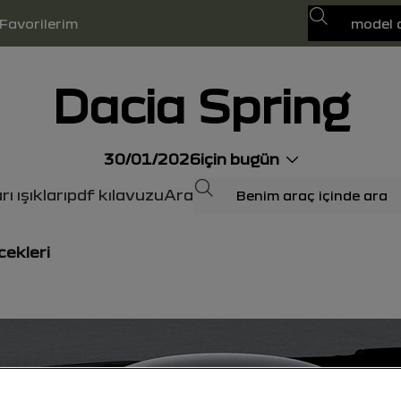
Ara
Favorilerim
Dacia Spring
30/01/2026
için bugün
Ara
ı ışıkları
pdf kılavuzu
Ara
cekleri