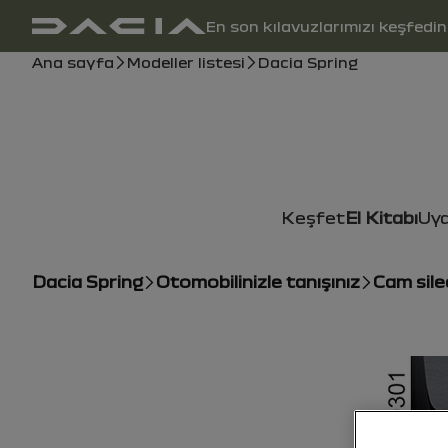
Ana gezinme
En son kılavuzlarımızı keşfedin
kullanıcı kılavuzu
Gezinti çubuğu
Ana sayfa
Modeller listesi
Dacia Spring
Keşfet
El Kitabı
Uyar
Dacia Spring
Otomobilinizle tanışınız
Cam sile