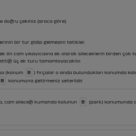
e doğru çekiniz (araca göre).
rinin bir tur gidip gelmesini tetikler.
ek ön cam yıkayıcısına ek olarak sileceklerin birden çok t
ettiği üç ek turu tamamlayacaktır.
rsa (konum
B
) fırçalar o anda bulundukları konumda kalı
B
konumuna getirmeniz yeterlidir.
a, cam sileceği kumanda kolunun
B
(park) konumunda o