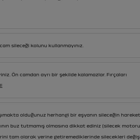
am sileceği kolunu kullanmayınız.
iniz. Ön camdan ayrı bir şekilde kalamazlar. Fırçaları
E
şımakta olduğunuz herhangi bir eşyanın sileceğin hareket
rının buz tutmamış olmasına dikkat ediniz (silecek motoru
rini tam olarak yerine getiremediklerinde silecekleri değişt