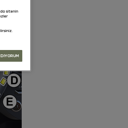
zda sitenin
ezler
irsiniz.
EDIYORUM