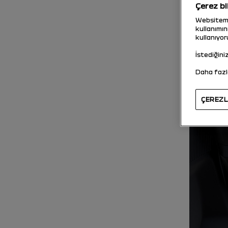
Çerez bi
Websitemiz
kullanımın
kullanıyor
İstediğini
Daha fazla
ÇEREZL