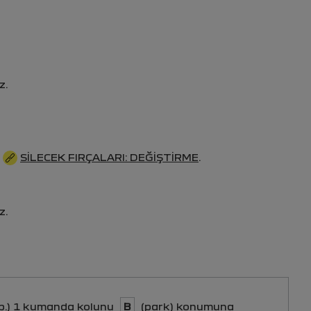
z.
r
SILECEK FIRÇALARI: DEĞIŞTIRME
.
z.
vb.) 1 kumanda kolunu
B
(park) konumuna