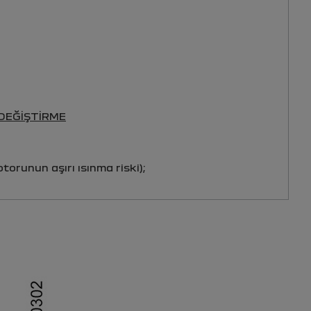
 DEĞIŞTIRME
orunun aşırı ısınma riski);