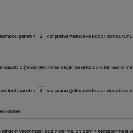
sembol işaretin
2
karşısına gelinceye kadar döndürünü
 kapatıldığında geri vites seçilirse arka cam bir kez silini
sembol işaretin
2
karşısına gelinceye kadar döndürünü
eri döner.
 (aracın yıkanması, buz giderme, ön camın temizlenmesi 