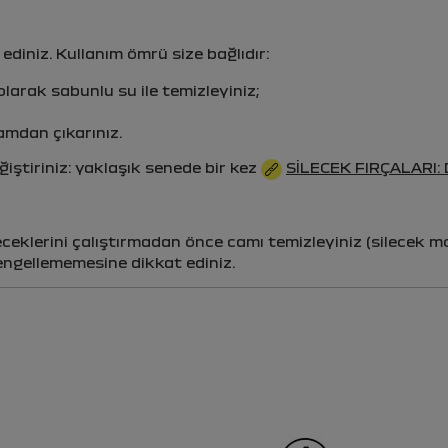
ediniz. Kullanım ömrü size bağlıdır:
olarak sabunlu su ile temizleyiniz;
amdan çıkarınız.
ğiştiriniz: yaklaşık senede bir kez
SILECEK FIRÇALARI:
eklerini çalıştırmadan önce camı temizleyiniz (silecek mot
 engellememesine dikkat ediniz.