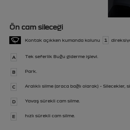
Ön cam sileceği
Kontak açıkken kumanda kolunu
1
direksiyo
Tek seferlik Buğu giderme işlevi.
A
Park.
B
Aralıklı silme (araca bağlı olarak) - Silecekler,
C
Yavaş sürekli cam silme.
D
hızlı sürekli cam silme.
E