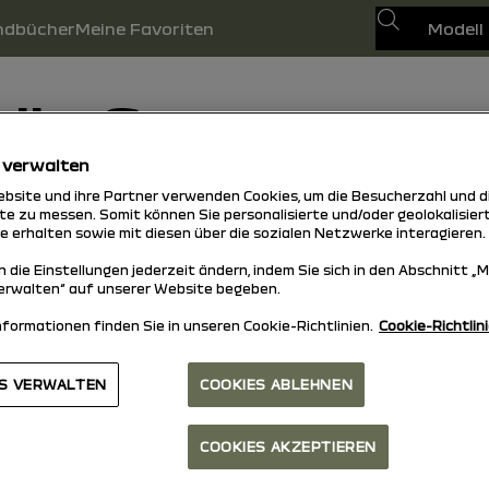
Suchen
ndbücher
Meine Favoriten
edia-Systeme
 verwalten
bsite und ihre Partner verwenden Cookies, um die Besucherzahl und d
 Control
New Media Na
te zu messen. Somit können Sie personalisierte und/oder geolokalisie
te erhalten sowie mit diesen über die sozialen Netzwerke interagieren.
 die Einstellungen jederzeit ändern, indem Sie sich in den Abschnitt „
erwalten“ auf unserer Website begeben.
nformationen finden Sie in unseren Cookie-Richtlinien.
Cookie-Richtlini
ES VERWALTEN
COOKIES ABLEHNEN
nach oben
COOKIES AKZEPTIEREN