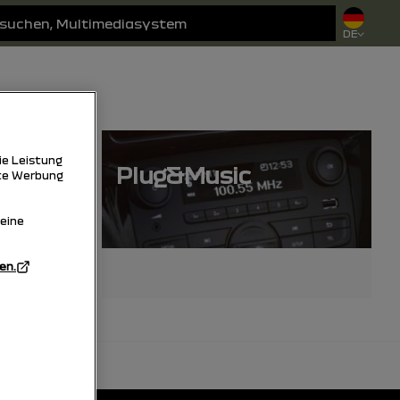
DE
ie Leistung
v
Plug&Music
rte Werbung
Meine
en.