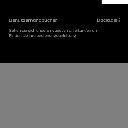
Fußzeile
Benutzerhandbücher
Dacia.de
Sehen sie sich unsere neuesten anleitungen an
Finden sie ihre bedienungsanleitung
Fußzeile (unten)