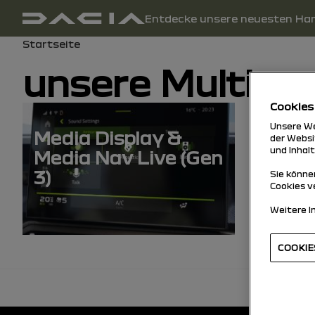
Hauptnavigation
Entdecke unsere neuesten Ha
Benutzerhandbuch
Breadcrumb
Startseite
unsere Multim
Cookies
Unsere We
Media Display &
Media
der Websi
und Inhal
Media Nav Live (Gen
3)
Sie können
Cookies v
Weitere I
COOKI