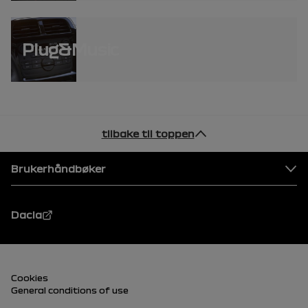
Plug&Music
tilbake til toppen
Bunntekst
Brukerhåndbøker
Dacia
Bunntekst (nederst)
Cookies
General conditions of use