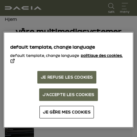
brukerhåndbok
søk
meny
Brødsmulesti
Hjem
våre multimediasystemer
default template, change language
Media Nav live
default template, change language
politique des cookies.
JE REFUSE LES COOKIES
Media Control
J'ACCEPTE LES COOKIES
JE GÈRE MES COOKIES
New Media Nav