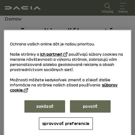
používateľská príručka
hľadaj
menu
Navigačný reťazec
Domov
naše multimediálne systémy
Ochrana vašich online dát je našou prioritou.
Media Nav live
Naše stránky a
ich partneri
používajú súbory cookies na
meranie návštevnosti a výkonu stránok, zobrazujú vám
personalizované a/alebo geolokované reklamy a obsah
prostredníctvom sociálnych sietí.
Možnosti môžete kedykoľvek zmeniť a získať ďalšie
Media Control
informácie na stránke našich zásad používania
súborov
cookie.
zakázať
povoliť
New Media Nav
spravovať preferencie