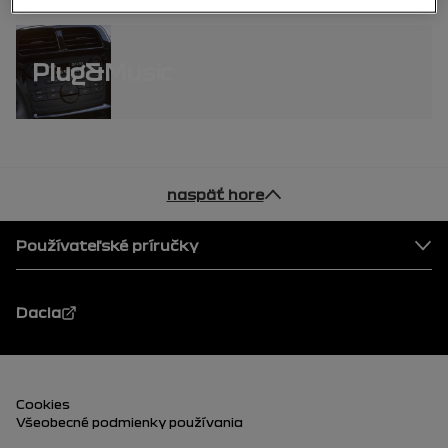
Plug&Music
naspäť hore
pätka
Používateľské príručky
Dacia
Päta (dolná)
Cookies
Všeobecné podmienky používania