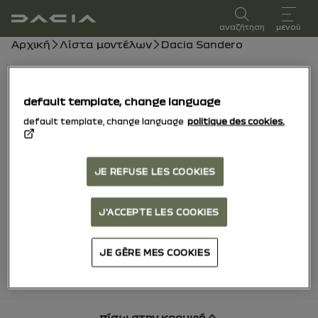
Εγχειρίδιο χρήστη
αναζήτηση
μενού
Ναυσιπλοϊκή γραμμή
Αρχική
Λίστα μοντέλων
Dacia Sandero
Dacia Sandero
default template, change language
15/10/2025
προς σήμερα
default template, change language
politique des cookies.
Εξερεύνηση
Εγχειρίδιο
Φώτα προειδοποίησης
Οδηγός PDF
Αναζήτηση
JE REFUSE LES COOKIES
Προσθήκη στα αγαπημένα
Κοινή χρήση
J'ACCEPTE LES COOKIES
Λήψη PDF
JE GÈRE MES COOKIES
πίσω στην κορυφή