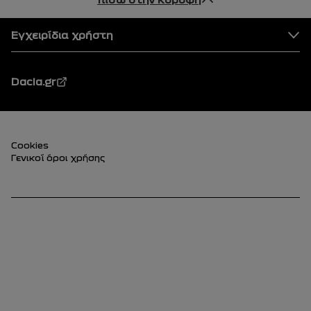
Ποδός
Εγχειρίδια χρήστη
Dacia.gr
Υποσέλιδο (κάτω)
Cookies
Γενικοί όροι χρήσης