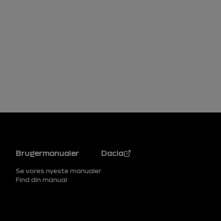
Sidefod
Brugermanualer
Dacia
Se vores nyeste manualer
Find din manual