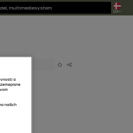
DA
Tilføj til favoritter
Del
vnosti a
 zemepisne
tvom
na našich