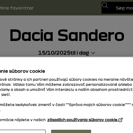
søg
Mine favoritter
Dacia Sandero
15/10/2025
til i dag
søg
rselslys
pdf vejledning
Søg
nie súborov cookie
vé stránky a ich partneri používajú súbory cookies na meranie návšte
ránok. Vďaka tomu Vám môžeme zobrazovať personalizované a/alebo
eklamy a obsah a umožniť Vám interakciu s naším obsahom prostredníc
 sietí.
môžete kedykoľvek zmeniť v časti ""Správa mojich súborov cookie"""" 
.
formácie nájdete v našich
zásadách používania súborov cookie.