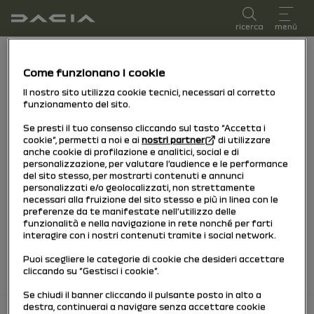
Manuale utente
ricerca
menù
Breadcrumb
pagina iniziale
Elenco modelli
Dacia Sandero
Dacia Sandero
Come funzionano i cookie
Il nostro sito utilizza cookie tecnici, necessari al corretto
15/10/2025
a oggi
funzionamento del sito.
Se presti il tuo consenso cliccando sul tasto “Accetta i
cookie”, permetti a noi e ai
nostri partner
di utilizzare
anche cookie di profilazione e analitici, social e di
Esplora
Manuale
Spie di avvertimento
Guida PDF
Ricerca
personalizzazione, per valutare l’audience e le performance
del sito stesso, per mostrarti contenuti e annunci
Aggiungi ai preferiti
Condividi
personalizzati e/o geolocalizzati, non strettamente
necessari alla fruizione del sito stesso e più in linea con le
preferenze da te manifestate nell’utilizzo delle
funzionalità e nella navigazione in rete nonché per farti
interagire con i nostri contenuti tramite i social network.
Scarica PDF
Puoi scegliere le categorie di cookie che desideri accettare
cliccando su “Gestisci i cookie”.
Se chiudi il banner cliccando il pulsante posto in alto a
destra, continuerai a navigare senza accettare cookie
torna in alto