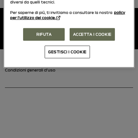
diversi da quelli tecnici.
Piè di pagina
Per saperne di più, ti invitiamo a consultare la nostra
policy
Manuali utente
per l’utilizzo dei cookie.
RIFUTA
ACCETTA I COOKIE
Dacia.it
GESTISCI I COOKIE
Piè di pagina (inferiore)
Cookies
Condizioni generali d’uso