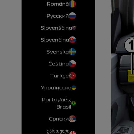
Română
Русский
Slovenščina
Slovenčina
Svenska
Čeština
Türkçe
Українська
Português,
Brasil
Српски
ქართული