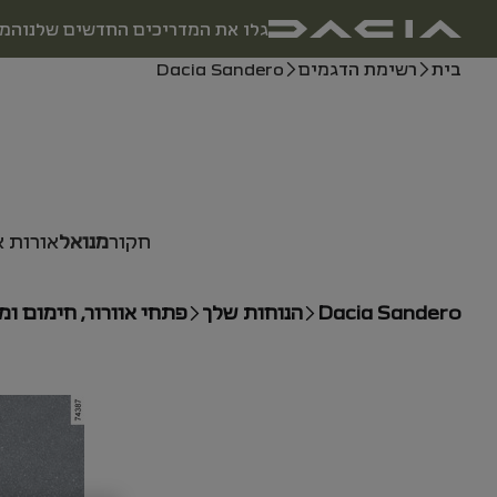
ניווט ראשי
גלו את המדריכים החדשים שלנו
המו
מדריך למשתמש
נתיב ניווט
בית
רשימת הדגמים
Dacia Sandero
חקור
מנואל
אורות 
Dacia Sandero
הנוחות שלך
פתחי אוורור, חימום ומי