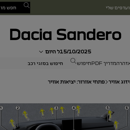
לְחַפֵּשׂ
עדפים שלי
Dacia Sandero
15/10/2025
ל היום
לְחַפֵּשׂ
אזהרה
מדריך PDF
חיפוש
זוג אוויר
פתחי אוורור: יציאות אוויר