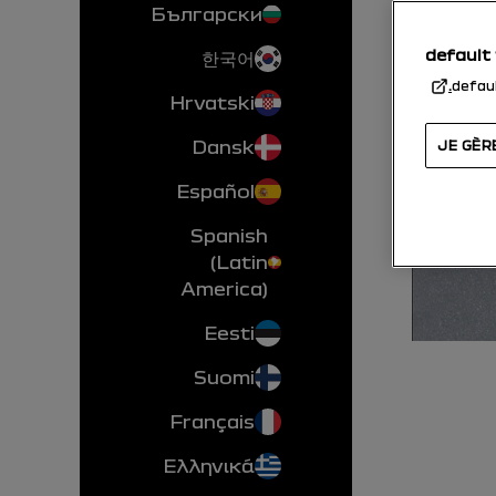
Български
default
한국어
defau
Hrvatski
Dansk
JE GÈR
Español
Spanish
(Latin
America)
Eesti
Suomi
Français
Ελληνικά