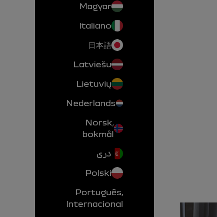
Magyar
Italiano
日本語
Latviešu
Lietuvių
Nederlands
Norsk,
bokmål
دری
Polski
Português,
Internacional