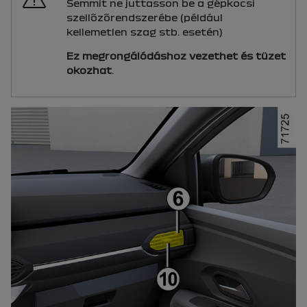
Semmit ne juttasson be a gépkocsi
szellőzőrendszerébe (például
kellemetlen szag stb. esetén)
Ez megrongálódáshoz vezethet és tüzet
okozhat
.