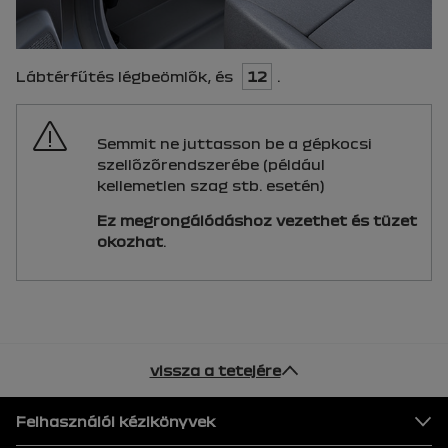
Lábtérfűtés légbeömlők, és
12
.
Semmit ne juttasson be a gépkocsi
szellőzőrendszerébe (például
kellemetlen szag stb. esetén)
Ez megrongálódáshoz vezethet és tüzet
okozhat
.
vissza a tetejére
Lábléc
Felhasználói kézikönyvek