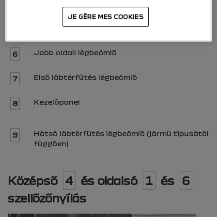
JE GÈRE MES COOKIES
Jobb oldali oldalablak páramentesítő
5
légbeömlő
Jobb oldali légbeömlő
6
Első
lábtérfűtés légbeömlő
7
Kezelőpanel
8
Hátsó lábtérfűtés légbeömlő (jármű típusától
9
függően)
Középső
4
és oldalsó
1
és
6
szellőzőnyílás