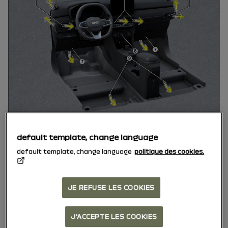
Bal oldali légbeömlő
1
default template, change language
default template, change language
politique des cookies.
Bal oldali oldalablak páramentesítő
2
légbeömlő
JE REFUSE LES COOKIES
Szélvédő páramentesítő légbeömlő
3
J'ACCEPTE LES COOKIES
Központi szellőzőnyílások
4