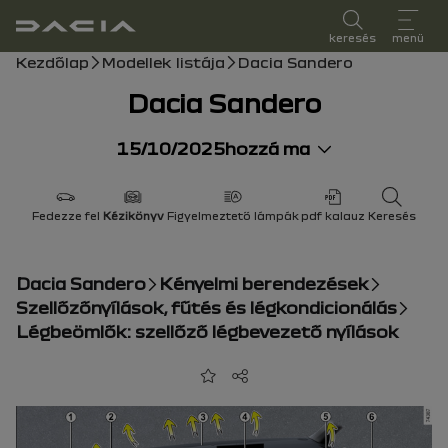
felhasználói kézikönyv
keresés
menü
Morzsa
Kezdőlap
Modellek listája
Dacia Sandero
Dacia Sandero
15/10/2025
hozzá ma
Fedezze fel
Kézikönyv
Figyelmeztető lámpák
pdf kalauz
Keresés
Dacia Sandero
Kényelmi berendezések
Szellőzőnyílások, fűtés és légkondicionálás
Légbeömlők: szellőző légbevezető nyílások
Hozzáadás a kedvencekhez
Megosztás