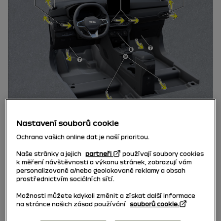
Nastavení souborů cookie
Levý větrací otvor
1
Ochrana vašich online dat je naší prioritou.
Štěrbina pro odmlžování levého bočního okna
Naše stránky a jejich
partneři
používají soubory cookies
2
k měření návštěvnosti a výkonu stránek, zobrazují vám
personalizované a/nebo geolokované reklamy a obsah
Štěrbiny pro odmlžování předního skla
prostřednictvím sociálních sítí.
3
Možnosti můžete kdykoli změnit a získat další informace
Střední větrací otvory
na stránce našich zásad používání
souborů cookie.
4