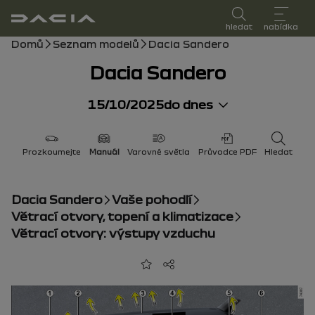
uživatelská příručka
hledat
nabídka
Drobečková navigace
Domů
Seznam modelů
Dacia Sandero
Dacia Sandero
15/10/2025
do dnes
Prozkoumejte
Manuál
Varovné světla
Průvodce PDF
Hledat
Dacia Sandero
Vaše pohodlí
Větrací otvory, topení a klimatizace
Větrací otvory: výstupy vzduchu
Přidat do oblíbených
Sdílet