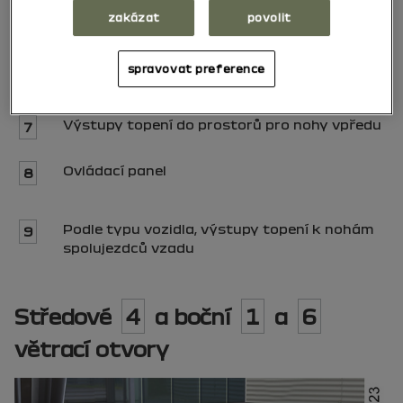
Štěrbina pro odmlžování pravého bočního
5
zakázat
povolit
okna
spravovat preference
Pravý boční větrací otvor
6
Výstupy topení do prostorů pro nohy
vpředu
7
Ovládací panel
8
Podle typu vozidla, výstupy topení k nohám
9
spolujezdců vzadu
Středové
4
a boční
1
a
6
větrací otvory