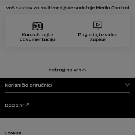
vaš sustav za multimedijske sadržaje
Media Control
Konzultirajte
Pogledajte video
dokumentaciju
zapise
natrag na vrh
Podnožje
Korisnički priručnici
Dacia.hr
Podnožje (donje)
Cookies