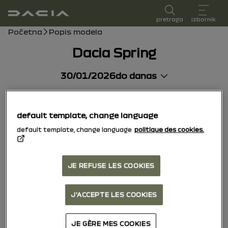
korisnički priručnik
pretraga
izbornik
mrvice
Početna
Popis modela
Dacia Spring
30/01/2026
do danas
default template, change language
default template, change language
politique des cookies.
JE REFUSE LES COOKIES
J'ACCEPTE LES COOKIES
JE GÈRE MES COOKIES