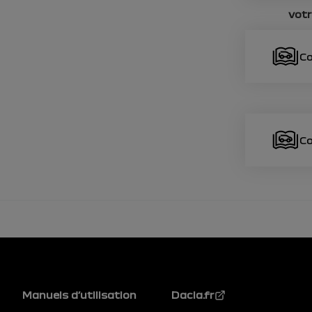
vot
Co
Co
Pied de page
Manuels d’utilisation
Dacia.fr