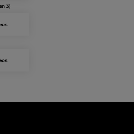
en 3)
déos
déos