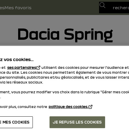
Recherche
es
Mes favoris
Dacia Spring
30/01/2026
à aujourd'hui
z vos cookies…
e et
ses partenaires
utilisent des cookies pour mesurer l'audience et
ce du site. Les cookies nous permettent également de vous montrer 
ersonnalisés, publicitaires et/ou géolocalisés, et de vous laisser inter
via les réseaux sociaux.
ment, vous pourrez modifier vos choix dans la rubrique "Gérer mes coo
.
voir plus, consultez notre
politique des cookies.
E MES COOKIES
JE REFUSE LES COOKIES