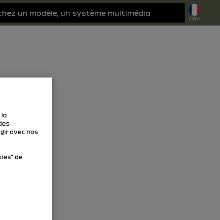
FR
 la
des
agir avec nos
kies" de